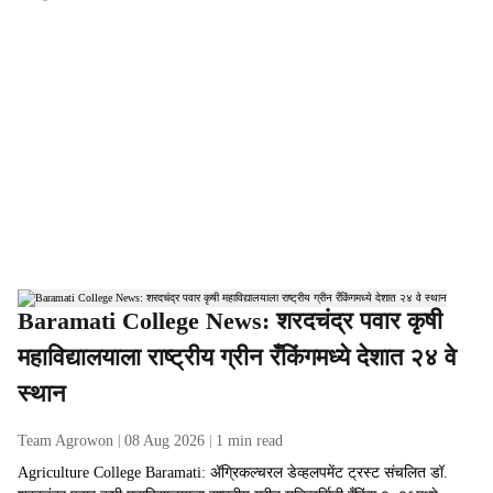
r
i
c
u
l
t
u
r
e
N
Baramati College News: शरदचंद्र पवार कृषी
e
महाविद्यालयाला राष्ट्रीय ग्रीन रँकिंगमध्ये देशात २४ वे
w
स्थान
s
Team Agrowon
08 Aug 2026
1
min read
Agriculture College Baramati: ॲग्रिकल्चरल डेव्हलपमेंट ट्रस्ट संचलित डॉ.