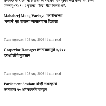
शरदचंद्र पवार कृषी महाविद्यालयाला राष्ट्रीय ग्रीन युनिव्हर्सिटी रँकिंग २०२६मध्ये
(एनजीयूआर) ९०.२ गुणांसह ‘गोल्ड’ रेटिंग मिळाले आहे.
Mahabeej Mung Variety: ‘महाबीज’च्या
‘उत्कर्ष’ मूग वाणाला न्यायालयाचा दिलासा
Team Agrowon
08 Aug 2026
1
min read
Grapevine Damage: तणनाशकामुळे ४,६००
द्राक्षवेलींचे नुकसान
Team Agrowon
08 Aug 2026
1
min read
Parliament Session: दोन्ही सभागृहांचे
कामकाज १० ऑगस्टपर्यंत तहकूब