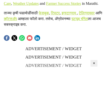
Care
,
Weather Updates
and
Farmer Success Stories
in Marathi.
ताज्या कृषी घडामोडींसाठी
फेसबुक
,
ट्विटर
,
इन्स्टाग्राम
,
टेलिग्रामवर
आणि
व्हॉट्सॲप
आम्हाला फॉलो करा. तसेच, ॲग्रोवनच्या
यूट्यूब चॅनेल
ला आजच
सबस्क्राइब करा.
ADVERTISEMENT / WIDGET
ADVERTISEMENT / WIDGET
×
ADVERTISEMENT / WIDGET