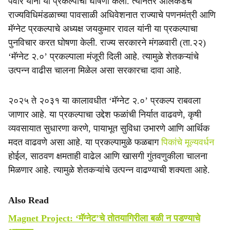
पवार यांनी या प्रकल्पाची घोषणा केली. त्यानंतर अलिकडेच
राज्यविधिमंडळाच्या पावसाळी अधिवेशनात राज्याचे पणनमंत्री आणि
मॅग्नेट प्रकल्पाचे अध्यक्ष जयकुमार रावल यांनी या प्रकल्पाचा
पुनविचार करत घोषणा केली. राज्य सरकारने मंगळवारी (ता.२२)
‘मॅग्नेट २.०’ प्रकल्पाला मंजूरी दिली आहे. त्यामुळे शेतकऱ्यांचे
उत्पन्न वाढीस चालना मिळेल असा सरकारचा दावा आहे.
२०२५ ते २०३१ या कालावधीत ‘मॅग्नेट २.०’ प्रकल्प राबवला
जाणार आहे. या प्रकल्पाचा उद्देश फळांची निर्यात वाढवणे, कृषी
व्यवसायात सुधारणा करणे, पायाभूत सुविधा उभारणे आणि आर्थिक
मदत वाढवणे असा आहे. या प्रकल्पामुळे फळबाग
पिकांचे मूल्यवर्धन
होईल, साठवण क्षमताही वाढेल आणि खासगी गुंतवणुकीला चालना
मिळणार आहे. त्यामुळे शेतकऱ्यांचे उत्पन्न वाढण्याची शक्यता आहे.
Also Read
Magnet Project: ‘मॅग्नेट’चे तोतयागिरीला बळी न पडण्याचे