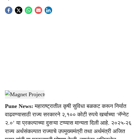
S
o
c
i
a
l
s
Magnet Project
-
Agrowon
h
Pune News:
महाराष्ट्रातील कृषी सुविधा बळकट करून निर्यात
a
वाढवण्यासाठी राज्य सरकारने २,१०० कोटी रुपये खर्चाच्या ‘मॅग्नेट
r
२.०’ या प्रकल्पाच्या दुसऱ्या टप्प्यास मान्यता दिली आहे. २०२५-२६
राज्य अर्थसंकल्पात राज्याचे उपमुख्यमंत्री तथा अर्थमंत्री अजित
e