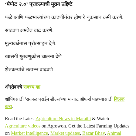
‘मॅग्नेट २.०’ प्रकल्पाची मुख्य उद्दिष्टे
फळे आणि फळभाज्यांच्या काढणीनंतर होणारे नुकसान कमी करणे.
साठवण क्षमतेत वाढ करणे.
मूल्यवर्धनास प्रोत्साहन देणे.
खासगी गुंतवणुकीस चालना देणे.
शेतकऱ्यांचे उत्पन्न वाढवणे.
ॲग्रोवनचे
सदस्य व्हा
शॉपिंगसाठी 'सकाळ प्राईम डील्स'च्या भन्नाट ऑफर्स पाहण्यासाठी
क्लिक
करा
.
Read the Latest
Agriculture News in Marathi
& Watch
Agriculture videos
on Agrowon. Get the Latest Farming Updates
on
Market Intelligence
,
Market updates
,
Bazar Bhav
,
Animal