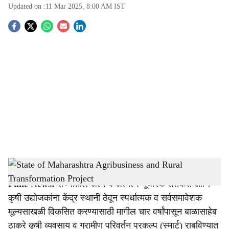
Updated on :
11 Mar 2025, 8:00 AM
IST
S
o
c
i
a
l
s
State of Maharashtra Agribusiness and Rural Transformation Project
-
Agrowon
h
Pune News:
राज्यातील अल्प व अत्यल्प भूधारक शेतकरी आणि
a
कृषी उद्योजकांना केंद्र स्थानी ठेवून स्पर्धात्मक व सर्वसमावेशक
r
मूल्यसाखळी विकसित करण्यासाठी मागील चार वर्षांपासून बाळासाहेब
ठाकरे कृषी व्यवसाय व ग्रामीण परिवर्तन प्रकल्प (स्मार्ट) राबविण्यात