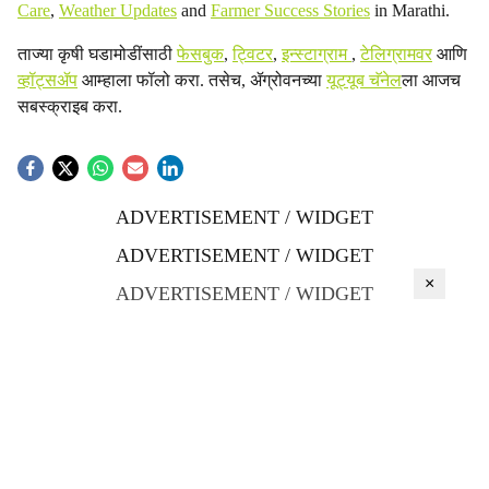
Care
,
Weather Updates
and
Farmer Success Stories
in Marathi.
ताज्या कृषी घडामोडींसाठी
फेसबुक
,
ट्विटर
,
इन्स्टाग्राम
,
टेलिग्रामवर
आणि
व्हॉट्सॲप
आम्हाला फॉलो करा. तसेच, ॲग्रोवनच्या
यूट्यूब चॅनेल
ला आजच
सबस्क्राइब करा.
ADVERTISEMENT / WIDGET
ADVERTISEMENT / WIDGET
×
ADVERTISEMENT / WIDGET