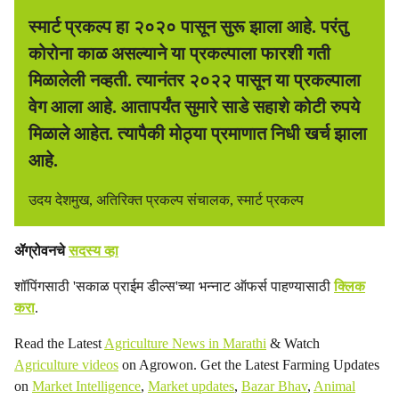
स्मार्ट प्रकल्प हा २०२० पासून सुरू झाला आहे. परंतु
कोरोना काळ असल्याने या प्रकल्पाला फारशी गती
मिळालेली नव्हती. त्यानंतर २०२२ पासून या प्रकल्पाला
वेग आला आहे. आतापर्यंत सुमारे साडे सहाशे कोटी रुपये
मिळाले आहेत. त्यापैकी मोठ्या प्रमाणात निधी खर्च झाला
आहे.
उदय देशमुख, अतिरिक्त प्रकल्प संचालक, स्मार्ट प्रकल्प
ॲग्रोवनचे
सदस्य व्हा
शॉपिंगसाठी 'सकाळ प्राईम डील्स'च्या भन्नाट ऑफर्स पाहण्यासाठी
क्लिक
करा
.
Read the Latest
Agriculture News in Marathi
& Watch
Agriculture videos
on Agrowon. Get the Latest Farming Updates
on
Market Intelligence
,
Market updates
,
Bazar Bhav
,
Animal