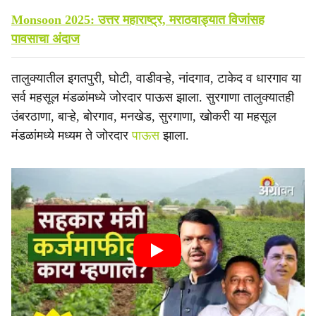
Monsoon 2025: उत्तर महाराष्ट्र, मराठवाड्यात विजांसह
पावसाचा अंदाज
तालुक्यातील इगतपुरी, घोटी, वाडीवऱ्हे, नांदगाव, टाकेद व धारगाव या
सर्व महसूल मंडळांमध्ये जोरदार पाऊस झाला. सुरगाणा तालुक्यातही
उंबरठाणा, बाऱ्हे, बोरगाव, मनखेड, सुरगाणा, खोकरी या महसूल
मंडळांमध्ये मध्यम ते जोरदार
पाऊस
झाला.