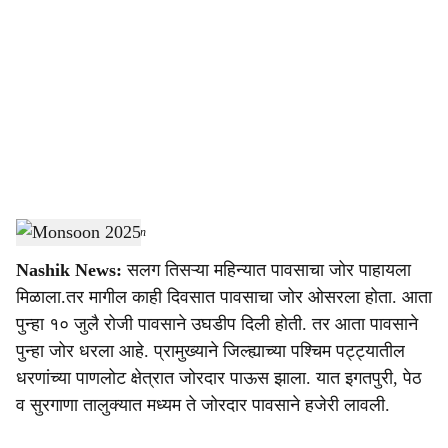
o
c
i
a
l
s
Monsoon 2025
-
Agrowon
h
Nashik News:
सलग तिसऱ्या महिन्यात पावसाचा जोर पाहायला
a
मिळाला.तर मागील काही दिवसात पावसाचा जोर ओसरला होता. आता
r
पुन्हा १० जुलै रोजी पावसाने उघडीप दिली होती. तर आता पावसाने
पुन्हा जोर धरला आहे. प्रामुख्याने जिल्ह्याच्या पश्चिम पट्ट्यातील
e
धरणांच्या पाणलोट क्षेत्रात जोरदार पाऊस झाला. यात इगतपुरी, पेठ
व सुरगाणा तालुक्यात मध्यम ते जोरदार पावसाने हजेरी लावली.