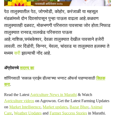
पेठ तालुक्यातील पेठ, जोगमोडी, कोहोर, करंजाळी या महसूल
मंडळांमध्ये दोन दिवसांपासून पुन्हा पाऊस वाढला आहे.कळवण
तालुक्यातही दळवट, मोकभणगी परिसरात पावसाचा जोर होता.निफाड
तालुक्यात रानवड,पालखेड परिसरात पाऊस
आहे.नाशिक,त्र्यंबकेश्वर, देवळा तालुक्यात देखील पावसाने हजेरी
लावली. तर दिंडोरी, सिन्नर, येवला, चांदवड या तालुक्यात हलक्या ते
मध्यम
सरी
झाल्याची नोंद आहे.
ॲग्रोवनचे
सदस्य व्हा
शॉपिंगसाठी 'सकाळ प्राईम डील्स'च्या भन्नाट ऑफर्स पाहण्यासाठी
क्लिक
करा
.
Read the Latest
Agriculture News in Marathi
& Watch
Agriculture videos
on Agrowon. Get the Latest Farming Updates
on
Market Intelligence
,
Market updates
,
Bazar Bhav
,
Animal
Care
,
Weather Updates
and
Farmer Success Stories
in Marathi.