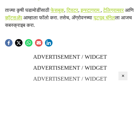
ताज्या कृषी घडामोडींसाठी
फेसबुक
,
ट्विटर
,
इन्स्टाग्राम
,
टेलिग्रामवर
आणि
व्हॉट्सॲप
आम्हाला फॉलो करा. तसेच, ॲग्रोवनच्या
यूट्यूब चॅनेल
ला आजच
सबस्क्राइब करा.
ADVERTISEMENT / WIDGET
ADVERTISEMENT / WIDGET
×
ADVERTISEMENT / WIDGET