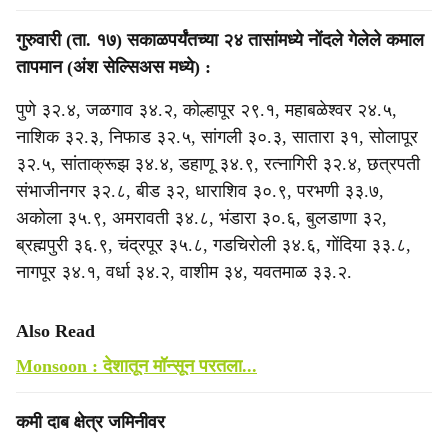
गुरुवारी (ता. १७) सकाळपर्यंतच्या २४ तासांमध्ये नोंदले गेलेले कमाल
तापमान (अंश सेल्सिअस मध्ये) :
पुणे ३२.४, जळगाव ३४.२, कोल्हापूर २९.१, महाबळेश्वर २४.५,
नाशिक ३२.३, निफाड ३२.५, सांगली ३०.३, सातारा ३१, सोलापूर
३२.५, सांताक्रूझ ३४.४, डहाणू ३४.९, रत्नागिरी ३२.४, छत्रपती
संभाजीनगर ३२.८, बीड ३२, धाराशिव ३०.९, परभणी ३३.७,
अकोला ३५.९, अमरावती ३४.८, भंडारा ३०.६, बुलडाणा ३२,
ब्रह्मपुरी ३६.९, चंद्रपूर ३५.८, गडचिरोली ३४.६, गोंदिया ३३.८,
नागपूर ३४.१, वर्धा ३४.२, वाशीम ३४, यवतमाळ ३३.२.
Also Read
Monsoon : देशातून मॉन्सून परतला...
कमी दाब क्षेत्र जमिनीवर