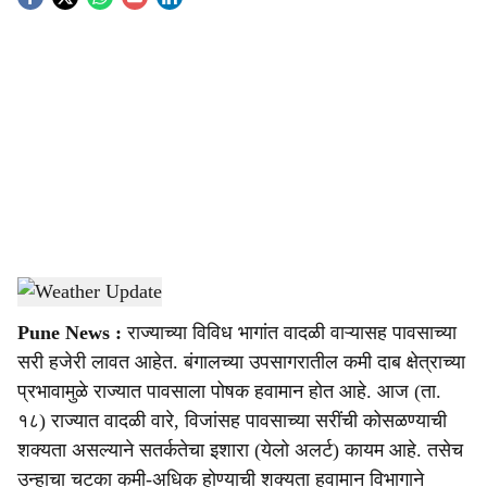
S
o
c
i
a
l
s
Weather Update
-
Agrowon
h
Pune News :
राज्याच्या विविध भागांत वादळी वाऱ्यासह पावसाच्या
a
सरी हजेरी लावत आहेत. बंगालच्या उपसागरातील कमी दाब क्षेत्राच्या
r
प्रभावामुळे राज्यात पावसाला पोषक हवामान होत आहे. आज (ता.
१८) राज्यात वादळी वारे, विजांसह पावसाच्या सरींची कोसळण्याची
e
शक्यता असल्याने सतर्कतेचा इशारा (येलो अलर्ट) कायम आहे. तसेच
उन्हाचा चटका कमी-अधिक होण्याची शक्यता हवामान विभागाने