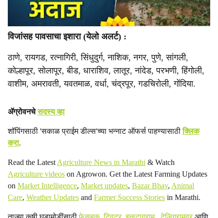
विजांसह पावसाचा इशारा (येलो अलर्ट) :
ठाणे, रायगड, रत्नागिरी, सिंधुदुर्ग, नाशिक, नगर, पुणे, सांगली,
कोल्हापूर, सोलापूर, बीड, धाराशिव, लातूर, नांदेड, परभणी, हिंगोली,
वाशीम, अमरावती, यवतमाळ, वर्धा, चंद्रपूर, गडचिरोली, गोंदिया.
ॲग्रोवनचे
सदस्य व्हा
शॉपिंगसाठी 'सकाळ प्राईम डील्स'च्या भन्नाट ऑफर्स पाहण्यासाठी
क्लिक
करा
.
Read the Latest
Agriculture News in Marathi
& Watch
Agriculture videos
on Agrowon. Get the Latest Farming Updates
on
Market Intelligence
,
Market updates
,
Bazar Bhav
,
Animal
Care
,
Weather Updates
and
Farmer Success Stories
in Marathi.
ताज्या कृषी घडामोडींसाठी
फेसबुक
,
ट्विटर
,
इन्स्टाग्राम
,
टेलिग्रामवर
आणि