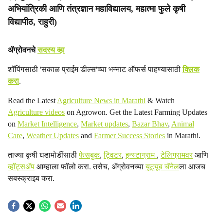
अभियांत्रिकी आणि तंत्रज्ञान महाविद्यालय, महात्मा फुले कृषी
विद्यापीठ, राहुरी)
ॲग्रोवनचे
सदस्य व्हा
शॉपिंगसाठी 'सकाळ प्राईम डील्स'च्या भन्नाट ऑफर्स पाहण्यासाठी
क्लिक
करा
.
Read the Latest
Agriculture News in Marathi
& Watch
Agriculture videos
on Agrowon. Get the Latest Farming Updates
on
Market Intelligence
,
Market updates
,
Bazar Bhav
,
Animal
Care
,
Weather Updates
and
Farmer Success Stories
in Marathi.
ताज्या कृषी घडामोडींसाठी
फेसबुक
,
ट्विटर
,
इन्स्टाग्राम
,
टेलिग्रामवर
आणि
व्हॉट्सॲप
आम्हाला फॉलो करा. तसेच, ॲग्रोवनच्या
यूट्यूब चॅनेल
ला आजच
सबस्क्राइब करा.