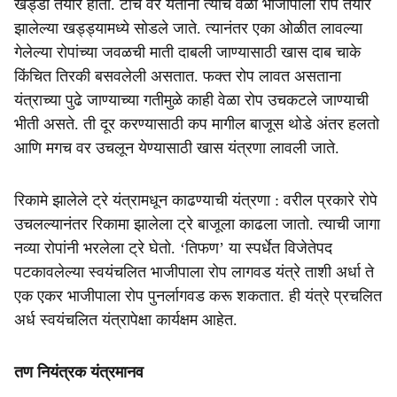
खड्डा तयार होतो. टोचे वर येताना त्याच वेळी भाजीपाला रोप तयार
झालेल्या खड्ड्यामध्ये सोडले जाते. त्यानंतर एका ओळीत लावल्या
गेलेल्या रोपांच्या जवळची माती दाबली जाण्यासाठी खास दाब चाके
किंचित तिरकी बसवलेली असतात. फक्त रोप लावत असताना
यंत्राच्या पुढे जाण्याच्या गतीमुळे काही वेळा रोप उचकटले जाण्याची
भीती असते. ती दूर करण्यासाठी कप मागील बाजूस थोडे अंतर हलतो
आणि मगच वर उचलून येण्यासाठी खास यंत्रणा लावली जाते.
रिकामे झालेले ट्रे यंत्रामधून काढण्याची यंत्रणा : वरील प्रकारे रोपे
उचलल्यानंतर रिकामा झालेला ट्रे बाजूला काढला जातो. त्याची जागा
नव्या रोपांनी भरलेला ट्रे घेतो. ‘तिफण’ या स्पर्धेत विजेतेपद
पटकावलेल्या स्वयंचलित भाजीपाला रोप लागवड यंत्रे ताशी अर्धा ते
एक एकर भाजीपाला रोप पुनर्लागवड करू शकतात. ही यंत्रे प्रचलित
अर्ध स्वयंचलित यंत्रापेक्षा कार्यक्षम आहेत.
तण नियंत्रक यंत्रमानव