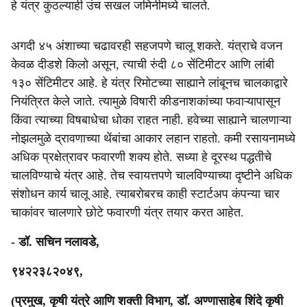
हे यंत्र कुठल्याही उंच सखल जमिनीमध्ये चालते.
अगदी ४५ अंशाच्या चढावरही सहजपणे चालू शकते. यंत्राचे वजन
केवळ दीडशे किलो असून, त्याची रुंदी ८० सेंटिमीटर आणि लांबी
१३० सेंटिमीटर आहे. हे यंत्र रिमोटच्या साह्याने लांबूनच चालकाद्वारे
नियंत्रित केले जाते. त्यामुळे विषारी कीडनाशकांच्या फवाऱ्यापासून
किंवा त्याच्या विषबाधेचा धोका राहत नाही. हवेच्या साह्याने चालणाऱ्या
नोझलमुळे द्रावणाच्या थेंबांचा आकार लहान राहतो. कमी रसायनामध्ये
अधिक प्रक्षेत्रावर फवारणी शक्य होते. सध्या हे दूरस्थ पद्धतीचे
चालविण्याचे यंत्र आहे. तेच स्वायत्तपणे चालविण्याच्या दृष्टीने अधिक
संशोधन कार्य चालू आहे. त्याबरोबरच काही स्टार्टअप कंपन्या चार
चाकांवर चालणारे छोटे फवारणी यंत्र तयार करत आहेत.
- डॉ. सचिन नलावडे,
९४२२३८२०४९,
(प्रमुख, कृषी यंत्रे आणि शक्ती विभाग, डॉ. अण्णासाहेब शिंदे कृषी