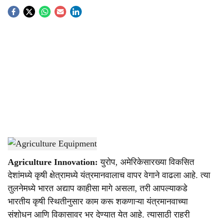
S
o
c
i
a
l
s
Agriculture Equipment
-
Agrowon
h
Agriculture Innovation:
युरोप, अमेरिकेसारख्या विकसित
a
देशांमध्ये कृषी क्षेत्रामध्ये यंत्रमानवालाच वापर वेगाने वाढला आहे. त्या
r
तुलनेमध्ये भारत अद्याप काहीसा मागे असला, तरी आपल्याकडे
भारतीय कृषी स्थितीनुसार काम करू शकणाऱ्या यंत्रमानवाच्या
e
संशोधन आणि विकासावर भर देण्यात येत आहे. त्यासाठी राहुरी