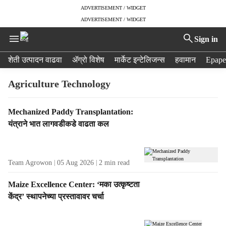
ADVERTISEMENT / WIDGET
ADVERTISEMENT / WIDGET
Sign in
H
शेती उत्पादन वाढवा
ॲग्रो विशेष
मार्केट इन्टेलिजन्स
हवामान
Epape
e
a
Agriculture Technology
d
e
T
Mechanized Paddy Transplantation:
r
a
यंत्राने भात लागवडीकडे वाढता कल
m
g
e
R
n
e
u
Team Agrowon
05 Aug 2026
2
min read
s
i
u
t
Maize Excellence Center: ‘मका उत्कृष्टता
l
e
केंद्र’ स्थापनेच्या प्रस्तावावर चर्चा
t
m
s
s