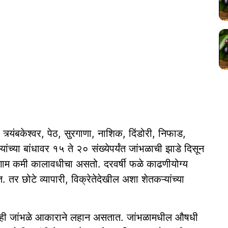
त्र्यंबकेश्‍वर, पेठ, सुरगाणा, नाशिक, दिंडोरी, निफाड,
ंच्या बांधावर १५ ते २० संख्येपर्यंत जांभळाची झाडे दिसून
ंगाम कमी कालावधीचा असतो. दरवर्षी फळे काढणीयोग्य
ात. तर छोटे व्यापारी, विक्रेतेदेखील अशा शेतकऱ्यांच्या
त. ही जांभळे आकाराने लहान असतात. जांभळामधील औषधी