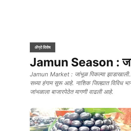
ॲग्रो विशेष
Jamun Season : जांभू
Jamun Market : जांभूळ पिकल्या झाडाखाली....या 
सध्या हंगाम सुरू आहे. नाशिक जिल्ह्यात विविध भ
जांभळाला बाजारपेठेत मागणी वाढली आहे.