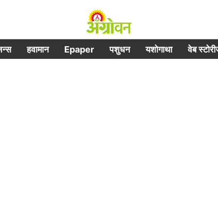
िजन्स
हवामान
Epaper
पशुधन
यशोगाथा
वेब स्टोर