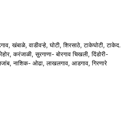
ढेगाव, खंबाळे, वाडीवऱ्हे, घोटी, शिरसाठे, टाकेघोटी, टाकेद.
- कोहोर, करंजाळी, सुरगाणा- बोरगाव चिखली, दिंडोरी-
 सोनजांब, नाशिक- ओढा, लाखलगाव, आडगाव, गिरणारे