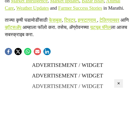
on
Market Intelligence
,
Market updates
,
Bazar Bhav
,
Animal
Care
,
Weather Updates
and
Farmer Success Stories
in Marathi.
ताज्या कृषी घडामोडींसाठी
फेसबुक
,
ट्विटर
,
इन्स्टाग्राम
,
टेलिग्रामवर
आणि
व्हॉट्सॲप
आम्हाला फॉलो करा. तसेच, ॲग्रोवनच्या
यूट्यूब चॅनेल
ला आजच
सबस्क्राइब करा.
ADVERTISEMENT / WIDGET
ADVERTISEMENT / WIDGET
×
ADVERTISEMENT / WIDGET