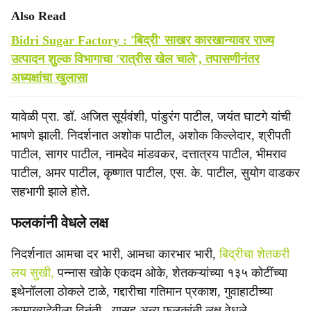
Also Read
Bidri Sugar Factory : 'बिद्री' साखर कारखान्यावर राज्य
उत्पादन शुल्क विभागाचा 'रात्रीस खेल चाले', तपासणीनंतर
अध्यक्षांचा खुलासा
यावेळी प्रा. डॉ. अजित सूर्यवंशी, पांडुरंग पाटील, जयंत घाटगे यांची
भाषणे झाली. निदर्शनात अशोक पाटील, अशोक किल्लेदार, श्रीपती
पाटील, सागर पाटील, नामदेव मांडवकर, दत्तात्रय पाटील, भीमराव
पाटील, अमर पाटील, कृष्णात पाटील, एस. के. पाटील, सुयोग वाडकर
सहभागी झाले होते.
फलकांनी वेधले लक्ष
निदर्शनात आमचा दर भारी, आमचा कारभार भारी,
बिद्रीचा शेतकरी
लय सुखी,
पन्नास खोके एकदम ओके, शेतकऱ्यांच्या १३५ कोटींच्या
इथेनॉलला ठोकले टाळे, गद्दारीचा गतिमान प्रकाश, गुवाहाटीच्या
कामाख्यदेवीला विनंती.. यासह अन्य फलकांनी लक्ष वेधले.