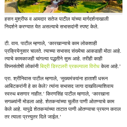
भाजपसह मुख्यमंत्री एकनाथ शिंदे, आमदार प्रकाश आबिटकर
यांच्यावर सभासद शेतकऱ्यांनी घणाघाती टीका केली. पालकमंत्री
हसन मुश्रीफ व आमदार सतेज पाटील यांच्या मार्गदर्शनाखाली
निदर्शने करण्यात येत असल्याचे सभासदांनी स्पष्ट केले.
टी. वाय. पाटील म्हणाले, ‘कारखान्याचे काम लोकशाही
प्रक्रियेनुसार चालते. त्याच्या सभासद संख्येचा आकडाही मोठा आहे.
त्याचे कामकाजही चांगल्या पद्धतीने सुरू आहे. तरीही काही
विघ्नसंतोषी लोकांनी
बिद्री डिस्टलरी प्रकल्पाला विरोध
केला आहे.’
प्रा. श्रीनिवास पाटील म्हणाले, ‘मुख्यमंत्र्यांना हाताशी धरून
आबिटकरांनी हे का केले? त्यांना सभासद जागा दाखविल्याशिवाय
स्वस्थ बसणार नाहीत.’ किरणसिंह पाटील म्हणाले, ‘कारखाना
सगळ्यांनी मोडला आहे. शेतकऱ्यांच्या चुलीत पाणी ओतण्‍याचे काम
केले आहे. यापुढे शेतकऱ्यांच्या ताटात पाणी ओतण्याचा प्रयत्न कराल
तर त्याला प्रत्त्युतर दिले जाईल.’