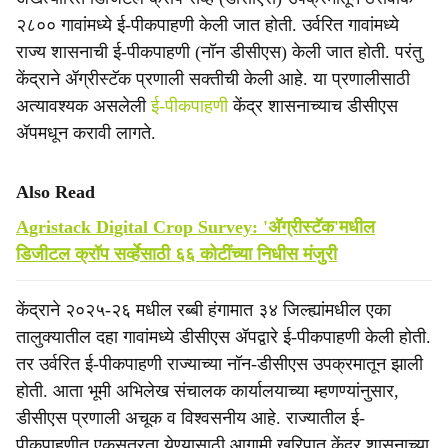
२८०० गावांमध्ये ई-पीकपाहणी केली जात होती. उर्वरित गावांमध्ये
राज्य शासनाची ई-पीकपाहणी (नॉन डीसीएस) केली जात होती. परंतु
केंद्राने ॲग्रीस्टॅक प्रणाली सक्तीची केली आहे. या प्रणालीसाठी
अत्यावश्यक असलेली
ई-पीकपाहणी
केंद्र शासनाच्याच डीसीएस
ॲपमधून करावी लागते.
Also Read
Agristack Digital Crop Survey: 'अ‍ॅग्रीस्टॅक'मधील
डिजीटल क्रॉप सर्व्हेसाठी ६६ कोटींच्या निधीस मंजुरी
केंद्राने २०२५-२६ मधील रब्बी हंगामात ३४ जिल्ह्यांमधील एका
तालुक्यातील दहा गावांमध्ये डीसीएस ॲपद्वारे ई-पीकपाहणी केली होती.
तर उर्वरित ई-पीकपाहणी राज्याच्या नॉन-डीसीएस उपक्रमातून झाली
होती. आता भूमी अभिलेख संचालक कार्यालयाच्या म्हणण्यांनुसार,
डीसीएस प्रणाली अचूक व विश्वसनीय आहे. राज्यातील ई-
पीकपाहणीत एकसूत्रता येण्यासाठी आगामी खरिपात केंद्र शासनाच्या