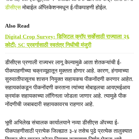
डीसीएस
मोबाईल ॲप्लिकेशनमधून ई-पीकपाहणी होईल.
Also Read
Digital Crop Survey: डिजिटल क्रॉप सर्व्हेसाठी राज्याला २६
कोटी; SC प्रवर्गासाठी स्वतंत्र निधीची मंजुरी
डीसीएस प्रणाली राज्यभर लागू केल्यामुळे आता शेतकऱ्यांची ई-
पीकपाहणीच्या चक्रव्यूहातून मुक्तता होणार आहे. कारण, हंगामाच्या
सुरुवातीपासूनच शासन नियुक्त सहायकच पीकनोंदणी करणार आहेत.
सहायकांकडून पीकनोंदणी करताना त्यांच्या मोबाइलचा आयएमईआय
क्रमांक सहायकाच्या लॉगिनला जोडला जाणार आहे. त्यामुळे पीक
नोंदणीची जबाबदारी सहायकावरच राहणार आहे.
भूमी अभिलेख संचालक कार्यालयाने नव्या डीसीएस ॲपच्या ई-
पीकपाहणीसाठी प्रत्येक जिल्ह्यात ३-४ तसेच पुढे प्रत्येक तालुक्यात