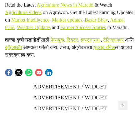
Read the Latest
Agriculture News in Marathi
& Watch
Agriculture videos
on Agrowon. Get the Latest Farming Updates
on
Market Intelligence
,
Market updates
,
Bazar Bhav
,
Animal
Care
,
Weather Updates
and
Farmer Success Stories
in Marathi.
ताज्या कृषी घडामोडींसाठी
फेसबुक
,
ट्विटर
,
इन्स्टाग्राम
,
टेलिग्रामवर
आणि
व्हॉट्सॲप
आम्हाला फॉलो करा. तसेच, ॲग्रोवनच्या
यूट्यूब चॅनेल
ला आजच
सबस्क्राइब करा.
ADVERTISEMENT / WIDGET
ADVERTISEMENT / WIDGET
×
ADVERTISEMENT / WIDGET