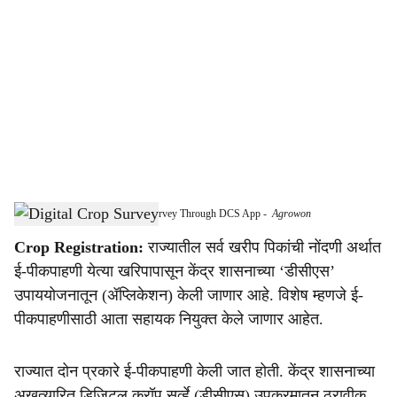
o
c
i
a
l
s
Maharashtra to Launch E-Crop Survey Through DCS App
-
Agrowon
h
Crop Registration:
राज्यातील सर्व खरीप पिकांची नोंदणी अर्थात
a
ई-पीकपाहणी येत्या खरिपापासून केंद्र शासनाच्या ‘डीसीएस’
r
उपाययोजनातून (ॲप्लिकेशन) केली जाणार आहे. विशेष म्हणजे ई-
पीकपाहणीसाठी आता सहायक नियुक्त केले जाणार आहेत.
e
राज्यात दोन प्रकारे ई-पीकपाहणी केली जात होती. केंद्र शासनाच्या
अखत्यारित डिजिटल क्रॉप सर्व्हे (डीसीएस) उपक्रमातून ठरावीक