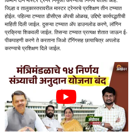
किमान दोन मास्टर ट्रेनर नियुक्त करण्याचा निर्णय घेतला आहे.
जिल्हा व तालुकास्तरावरील मास्टर ट्रेनरचे प्रशिक्षण तीन टप्प्यात
होईल. पहिल्या टप्प्यात डीसीएस ॲपची ओळख, उद्दिष्टे कार्यपद्धतीची
माहिती दिली जाईल. दुसऱ्या टप्प्यात ॲप डाउनलोड करणे, लॉगिन
प्रक्रिया शिकवली जाईल. तिसऱ्या टप्प्यात प्रत्यक्ष शेतात जाऊन ई-
पीकपाहणी करणे ते करताना जिओ टॅगिंगसह छायाचित्र अपलोड
करण्याचे प्रशिक्षण दिले जाईल.