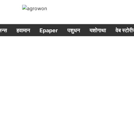
िजन्स
हवामान
Epaper
पशुधन
यशोगाथा
वेब स्टोर