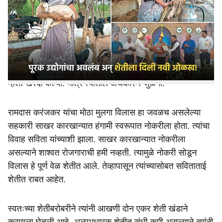
कुटुंबीयांची अल्पभूधारक अशीच ओळख होती. सिंचन सुविधा
r
नसल्याने सव्वादोन एकर जिरायती पिकांवर मिळणारे उत्पन्न मर्यादित
होते. त्यामुळे रामदास विठोबा करंजकर यांच्या समोर संघर्ष होता.
e
पदरमोड करून या कुटुंबाने शेतीमध्ये सिंचन सुविधा निर्माण केली.
मेथी, पालक अशा पालेभाज्यांचे उत्पादन घेतले जायचे. मात्र उत्पन्न
मर्यादित असल्याने पूरक व्यवसाय म्हणून दुग्ध व्यवसाय करण्यासाठी
म्हशी खरेदी केल्या. मात्र त्यातील अर्थकारण जुळेना.
रामदास करंजकर यांचा मोठा मुलगा विलास हा जवळच असलेल्या
सहकारी साखर कारखान्यात हंगामी स्वरूपात नोकरीला होता. त्यांचा
विवाह सविता यांच्याशी झाला. साखर कारखान्यात नोकरीला
असल्याने शाश्‍वत रोजगाराची हमी नव्हती. त्यामुळे नोकरी सोडून
विलास हे पूर्ण वेळ शेतीत आले. तेव्हापासून त्यांच्यासोबत सविताताई
शेतीत राबत आहेत.
स्वतःच्या शेतीबरोबरीने त्यांनी आखणी दोन एकर शेती खंडाने