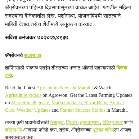
ॲग्रोवनच्या पहिल्या दिवसांपासूनच्या वाचक आहेत. गटातील महिला
सदस्यांना दैनिकातील लेख, यशोगाथा, योजनांविषयी सातत्याने
माहिती देतात,तसेच शेतीमध्ये अनुकरण करतात.
सविता करंजकर ७०२०२६४९३७
ॲग्रोवनचे
सदस्य व्हा
शॉपिंगसाठी 'सकाळ प्राईम डील्स'च्या भन्नाट ऑफर्स पाहण्यासाठी
क्लिक
करा
.
Read the Latest
Agriculture News in Marathi
& Watch
Agriculture videos
on Agrowon. Get the Latest Farming Updates
on
Market Intelligence
,
Market updates
,
Bazar Bhav
,
Animal
Care
,
Weather Updates
and
Farmer Success Stories
in Marathi.
ताज्या कृषी घडामोडींसाठी
फेसबुक
,
ट्विटर
,
इन्स्टाग्राम
,
टेलिग्रामवर
आणि
व्हॉट्सॲप
आम्हाला फॉलो करा. तसेच, ॲग्रोवनच्या
यूट्यूब चॅनेल
ला आजच
सबस्क्राइब करा.