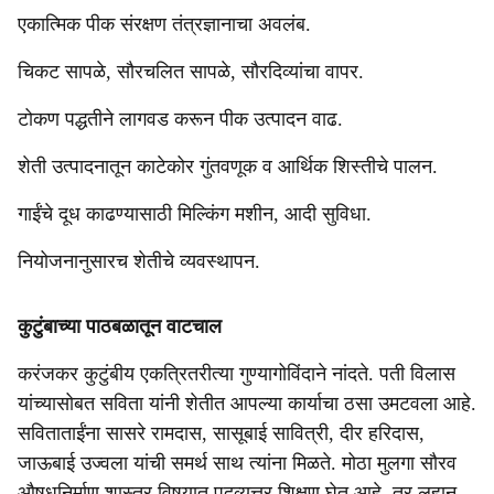
एकात्मिक पीक संरक्षण तंत्रज्ञानाचा अवलंब.
चिकट सापळे, सौरचलित सापळे, सौरदिव्यांचा वापर.
टोकण पद्धतीने लागवड करून पीक उत्पादन वाढ.
शेती उत्पादनातून काटेकोर गुंतवणूक व आर्थिक शिस्तीचे पालन.
गाईंचे दूध काढण्यासाठी मिल्किंग मशीन, आदी सुविधा.
नियोजनानुसारच शेतीचे व्यवस्थापन.
कुटुंबाच्या पाठबळातून वाटचाल
करंजकर कुटुंबीय एकत्रितरीत्या गुण्यागोविंदाने नांदते. पती विलास
यांच्यासोबत सविता यांनी शेतीत आपल्या कार्याचा ठसा उमटवला आहे.
सविताताईंना सासरे रामदास, सासूबाई सावित्री, दीर हरिदास,
जाऊबाई उज्वला यांची समर्थ साथ त्यांना मिळते. मोठा मुलगा सौरव
औषधनिर्माण शास्त्र विषयात पदव्युत्तर शिक्षण घेत आहे, तर लहान