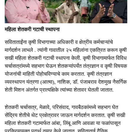
महिला शेतकरी गटाची स्थापना
सविताताईंना कृषी विभागाच्या अधिकारी व क्षेत्रीय कर्मचाऱ्यांचे
मार्गदर्शन लाभले . त्यांनी गावातील २५ महिलांना एकत्रित करून कृषी
सखी महिला शेतकरी गटाची स्थापना केली. कृषी विभागामार्फत विविध
चर्चासत्रांमध्ये सहभाग घेऊन शेतकऱ्यांपर्यंत तंत्रज्ञान व कृषी विषयक
योजनांची माहिती पोहोचविण्याचे काम करतात. कृषी तंत्रज्ञान
व्यवस्थापन यंत्रणा (आत्मा), नाशिक, डॉ. पंजाबराव देशमुख नैसर्गिक
शेती मिशन अंतर्गत प्रात्यक्षिके त्यांच्या शेतावर घेतली जातात.
शेतकरी चर्चासत्र, मेळावे, परिसंवाद, गावबैठकांमध्ये सहभाग घेत
सेंद्रिय शेतीचे थेट प्रक्षेत्रावर जाऊन मार्गदर्शन करतात. कृषी सखी
महिला शेतकरी गटामार्फत आंबा, लिंबू आणि आवळा या फळांपासून
प्रक्रियायुक्त पदार्थ तयार केले जातात. सविताताई दैनिक