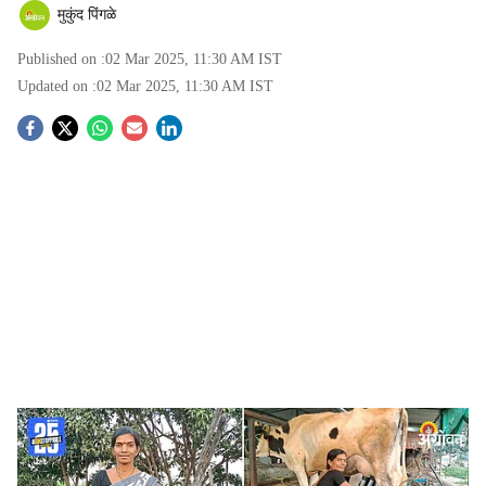
मुकुंद पिंगळे
Published on :
02 Mar 2025, 11:30 AM
IST
Updated on :
02 Mar 2025, 11:30 AM
IST
S
o
c
i
a
l
s
Savita Karanjkar
-
Agrowon
h
Rural Success Story:
भगूर (ता.जि. नाशिक) येथील करंजकर
a