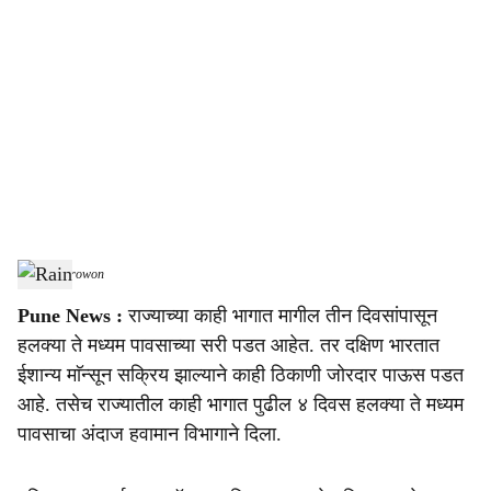
o
c
i
a
l
s
Rain
-
Agrowon
h
Pune News :
राज्याच्या काही भागात मागील तीन दिवसांपासून
a
हलक्या ते मध्यम पावसाच्या सरी पडत आहेत. तर दक्षिण भारतात
r
ईशान्य माॅन्सून सक्रिय झाल्याने काही ठिकाणी जोरदार पाऊस पडत
आहे. तसेच राज्यातील काही भागात पुढील ४ दिवस हलक्या ते मध्यम
e
पावसाचा अंदाज हवामान विभागाने दिला.