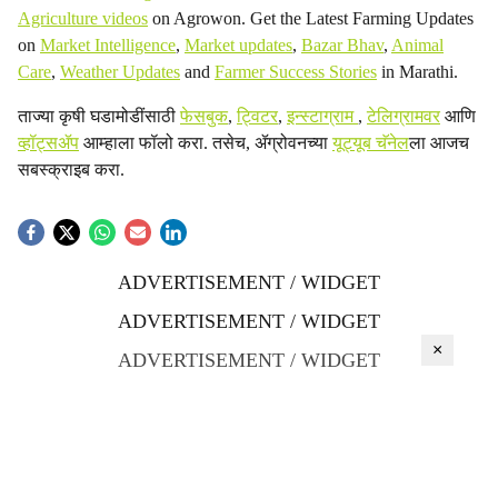
Agriculture videos
on Agrowon. Get the Latest Farming Updates
on
Market Intelligence
,
Market updates
,
Bazar Bhav
,
Animal
Care
,
Weather Updates
and
Farmer Success Stories
in Marathi.
ताज्या कृषी घडामोडींसाठी
फेसबुक
,
ट्विटर
,
इन्स्टाग्राम
,
टेलिग्रामवर
आणि
व्हॉट्सॲप
आम्हाला फॉलो करा. तसेच, ॲग्रोवनच्या
यूट्यूब चॅनेल
ला आजच
सबस्क्राइब करा.
ADVERTISEMENT / WIDGET
ADVERTISEMENT / WIDGET
×
ADVERTISEMENT / WIDGET