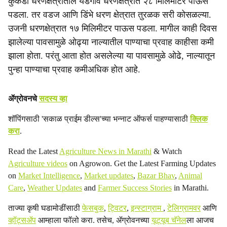
कुकडी धरणक्षेत्रातील येडगाव धरणक्षेत्रात २८ मिलिमीटर पाऊस
पडला. तर वडज आणि डिंभे धरण क्षेत्रात तुरळक सरी कोसळल्या.
उजनी धरणक्षेत्रात १७ मिलिमीटर पाऊस पडला. मागील काही दिवस
झालेल्या पावसामुळे ओढ्या नाल्यातील पाण्याचा प्रवाह काहीसा कमी
झाला होता. परंतु आता होत असलेल्या या पावसामुळे ओढे, नाल्यातून
पुन्हा पाण्याचा प्रवाह कमीअधिक होत आहे.
ॲग्रोवनचे
सदस्य व्हा
शॉपिंगसाठी 'सकाळ प्राईम डील्स'च्या भन्नाट ऑफर्स पाहण्यासाठी
क्लिक
करा
.
Read the Latest
Agriculture News in Marathi
& Watch
Agriculture videos
on Agrowon. Get the Latest Farming Updates
on
Market Intelligence
,
Market updates
,
Bazar Bhav
,
Animal
Care
,
Weather Updates
and
Farmer Success Stories
in Marathi.
ताज्या कृषी घडामोडींसाठी
फेसबुक
,
ट्विटर
,
इन्स्टाग्राम
,
टेलिग्रामवर
आणि
व्हॉट्सॲप
आम्हाला फॉलो करा. तसेच, ॲग्रोवनच्या
यूट्यूब चॅनेल
ला आजच