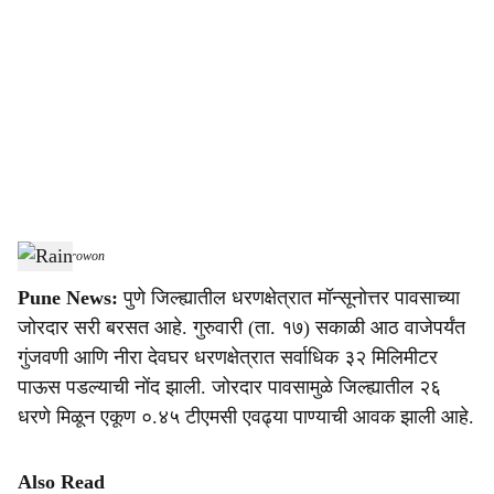
o
c
i
a
l
s
Rain
-
Agrowon
h
Pune News:
पुणे जिल्ह्यातील धरणक्षेत्रात मॉन्सूनोत्तर पावसाच्या
a
जोरदार सरी बरसत आहे. गुरुवारी (ता. १७) सकाळी आठ वाजेपर्यंत
r
गुंजवणी आणि नीरा देवघर धरणक्षेत्रात सर्वाधिक ३२ मिलिमीटर
पाऊस पडल्याची नोंद झाली. जोरदार पावसामुळे जिल्ह्यातील २६
e
धरणे मिळून एकूण ०.४५ टीएमसी एवढ्या पाण्याची आवक झाली आहे.
Also Read