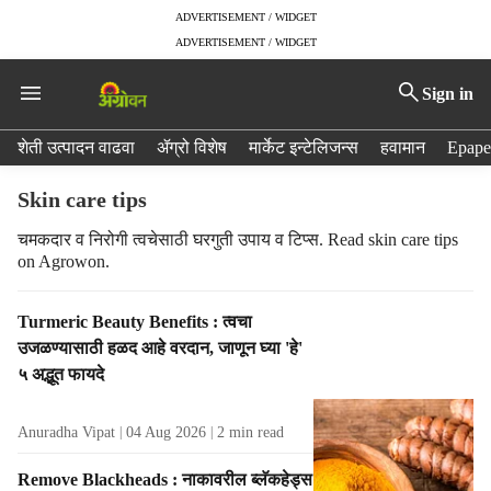
ADVERTISEMENT / WIDGET
ADVERTISEMENT / WIDGET
Sign in
H
शेती उत्पादन वाढवा
ॲग्रो विशेष
मार्केट इन्टेलिजन्स
हवामान
Epape
e
a
Skin care tips
d
e
चमकदार व निरोगी त्वचेसाठी घरगुती उपाय व टिप्स. Read skin care tips
on Agrowon.
r
m
e
T
Turmeric Beauty Benefits : त्वचा
n
a
उजळण्यासाठी हळद आहे वरदान, जाणून घ्या 'हे'
u
g
५ अद्भूत फायदे
i
R
t
e
e
Anuradha Vipat
04 Aug 2026
2
min read
s
m
u
Remove Blackheads : नाकावरील ब्लॅकहेड्स
s
l