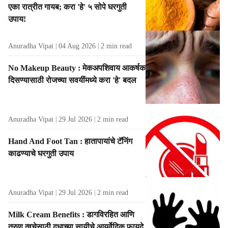
एका रात्रीत गायब; करा 'हे' ५ सोपे घरगुती
t
उपाय!
s
Anuradha Vipat
04 Aug 2026
2
min read
No Makeup Beauty : मेकअपशिवाय आकर्षक
दिसण्यासाठी रोजच्या सवयींमध्ये करा 'हे' बदल
Anuradha Vipat
29 Jul 2026
2
min read
Hand And Foot Tan : हातापायांचे टॅनिंग
काढण्याचे घरगुती उपाय
Anuradha Vipat
29 Jul 2026
2
min read
Milk Cream Benefits : डागविरहित आणि
तरुण त्वचेसाठी दुधाच्या सायीचे आयुर्वेदिक फायदे