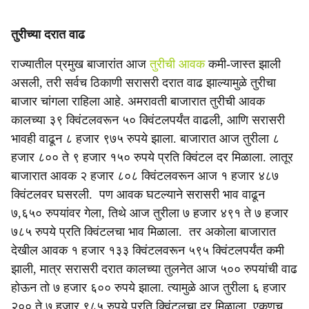
तुरीच्या दरात वाढ
राज्यातील प्रमुख बाजारांत आज
तुरीची आवक
कमी-जास्त झाली
असली, तरी सर्वच ठिकाणी सरासरी दरात वाढ झाल्यामुळे तुरीचा
बाजार चांगला राहिला आहे. अमरावती बाजारात तुरीची आवक
कालच्या ३९ क्विंटलवरून ५० क्विंटलपर्यंत वाढली, आणि सरासरी
भावही वाढून ८ हजार ९७५ रुपये झाला. बाजारात आज तुरीला ८
हजार ८०० ते ९ हजार १५० रुपये प्रति क्विंटल दर मिळाला. लातूर
बाजारात आवक २ हजार ८०८ क्विंटलवरून आज १ हजार ४८७
क्विंटलवर घसरली. पण आवक घटल्याने सरासरी भाव वाढून
७,६५० रुपयांवर गेला, तिथे आज तुरीला ७ हजार ४९१ ते ७ हजार
७८५ रुपये प्रति क्विंटलचा भाव मिळाला. तर अकोला बाजारात
देखील आवक १ हजार १३३ क्विंटलवरून ५९५ क्विंटलपर्यंत कमी
झाली, मात्र सरासरी दरात कालच्या तुलनेत आज ५०० रुपयांची वाढ
होऊन तो ७ हजार ६०० रुपये झाला. त्यामुळे आज तुरीला ६ हजार
२०० ते ७ हजार ९८५ रुपये प्रति क्विंटलचा दर मिळाला. एकूणच