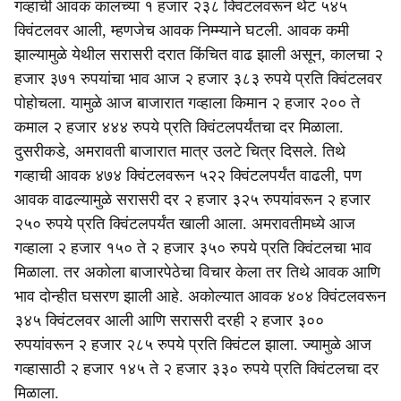
गव्हाची आवक कालच्या १ हजार २३८ क्विंटलवरून थेट ५४५
क्विंटलवर आली, म्हणजेच आवक निम्म्याने घटली. आवक कमी
झाल्यामुळे येथील सरासरी दरात किंचित वाढ झाली असून, कालचा २
हजार ३७१ रुपयांचा भाव आज २ हजार ३८३ रुपये प्रति क्विंटलवर
पोहोचला. यामुळे आज बाजारात गव्हाला किमान २ हजार २०० ते
कमाल २ हजार ४४४ रुपये प्रति क्विंटलपर्यंतचा दर मिळाला.
दुसरीकडे, अमरावती बाजारात मात्र उलटे चित्र दिसले. तिथे
गव्हाची आवक ४७४ क्विंटलवरून ५२२ क्विंटलपर्यंत वाढली, पण
आवक वाढल्यामुळे सरासरी दर २ हजार ३२५ रुपयांवरून २ हजार
२५० रुपये प्रति क्विंटलपर्यंत खाली आला. अमरावतीमध्ये आज
गव्हाला २ हजार १५० ते २ हजार ३५० रुपये प्रति क्विंटलचा भाव
मिळाला. तर अकोला बाजारपेठेचा विचार केला तर तिथे आवक आणि
भाव दोन्हीत घसरण झाली आहे. अकोल्यात आवक ४०४ क्विंटलवरून
३४५ क्विंटलवर आली आणि सरासरी दरही २ हजार ३००
रुपयांवरून २ हजार २८५ रुपये प्रति क्विंटल झाला. ज्यामुळे आज
गव्हासाठी २ हजार १४५ ते २ हजार ३३० रुपये प्रति क्विंटलचा दर
मिळाला.