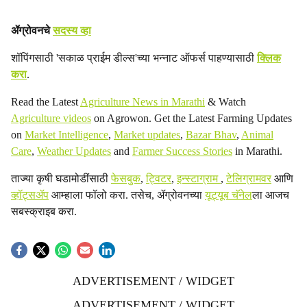
ॲग्रोवनचे
सदस्य व्हा
शॉपिंगसाठी 'सकाळ प्राईम डील्स'च्या भन्नाट ऑफर्स पाहण्यासाठी
क्लिक
करा
.
Read the Latest
Agriculture News in Marathi
& Watch
Agriculture videos
on Agrowon. Get the Latest Farming Updates
on
Market Intelligence
,
Market updates
,
Bazar Bhav
,
Animal
Care
,
Weather Updates
and
Farmer Success Stories
in Marathi.
ताज्या कृषी घडामोडींसाठी
फेसबुक
,
ट्विटर
,
इन्स्टाग्राम
,
टेलिग्रामवर
आणि
व्हॉट्सॲप
आम्हाला फॉलो करा. तसेच, ॲग्रोवनच्या
यूट्यूब चॅनेल
ला आजच
सबस्क्राइब करा.
ADVERTISEMENT / WIDGET
ADVERTISEMENT / WIDGET