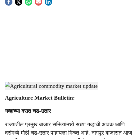
S
o
c
i
a
l
s
Agricultural commodity market update
-
Agrowon
h
Agriculture Market Bulletin:
a
गव्हाच्या दरात चढ-उतार
r
राज्यातील प्रमुख बाजार समित्यांमध्ये सध्या गव्हाची आवक आणि
e
दरांमध्ये मोठी चढ-उतार पाहायला मिळत आहे. नागपूर बाजारात आज