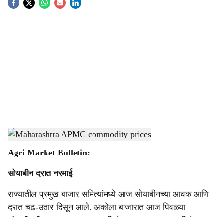
S
o
c
i
a
l
s
Maharashtra daily market price update
-
Agrowon
h
Agri Market Bulletin:
a
सोयाबीन दरात नरमाई
r
राज्यातील प्रमुख बाजार समित्यांमध्ये आज सोयाबीनच्या आवक आणि
e
दरात चढ-उतार दिसून आले. अकोला बाजारात आज पिवळ्या