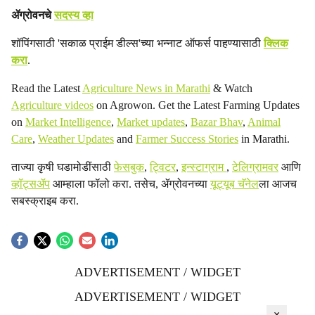
ॲग्रोवनचे
सदस्य व्हा
शॉपिंगसाठी 'सकाळ प्राईम डील्स'च्या भन्नाट ऑफर्स पाहण्यासाठी
क्लिक
करा
.
Read the Latest
Agriculture News in Marathi
& Watch
Agriculture videos
on Agrowon. Get the Latest Farming Updates
on
Market Intelligence
,
Market updates
,
Bazar Bhav
,
Animal
Care
,
Weather Updates
and
Farmer Success Stories
in Marathi.
ताज्या कृषी घडामोडींसाठी
फेसबुक
,
ट्विटर
,
इन्स्टाग्राम
,
टेलिग्रामवर
आणि
व्हॉट्सॲप
आम्हाला फॉलो करा. तसेच, ॲग्रोवनच्या
यूट्यूब चॅनेल
ला आजच
सबस्क्राइब करा.
ADVERTISEMENT / WIDGET
ADVERTISEMENT / WIDGET
×