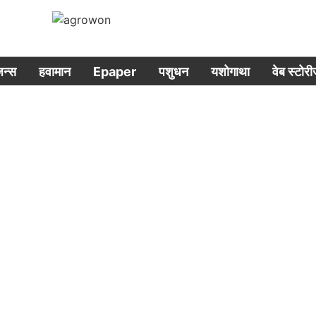
िजन्स
हवामान
Epaper
पशुधन
यशोगाथा
वेब स्टोर