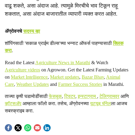
वाढू शकते, असा अंदाज आहे. त्यामुळे मिरचीचे भाव टिकून राहू
शकतात, असा अंदाज बाजारातील व्यापारी व्यक्त करत आहेत.
ॲग्रोवनचे
सदस्य व्हा
शॉपिंगसाठी 'सकाळ प्राईम डील्स'च्या भन्नाट ऑफर्स पाहण्यासाठी
क्लिक
करा
.
Read the Latest
Agriculture News in Marathi
& Watch
Agriculture videos
on Agrowon. Get the Latest Farming Updates
on
Market Intelligence
,
Market updates
,
Bazar Bhav
,
Animal
Care
,
Weather Updates
and
Farmer Success Stories
in Marathi.
ताज्या कृषी घडामोडींसाठी
फेसबुक
,
ट्विटर
,
इन्स्टाग्राम
,
टेलिग्रामवर
आणि
व्हॉट्सॲप
आम्हाला फॉलो करा. तसेच, ॲग्रोवनच्या
यूट्यूब चॅनेल
ला आजच
सबस्क्राइब करा.