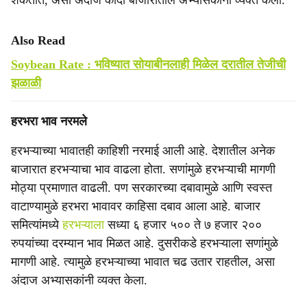
शकतात, असा अंदाज कांदा बाजारातील अभ्यासकांनी व्यक्त केला.
Also Read
Soybean Rate : भविष्यात सोयाबीनलाही मिळेल दरातील तेजीची
झळाळी
हरभरा भाव नरमले
हरभऱ्याच्या भावातही काहिशी नरमाई आली आहे. देशातील अनेक
बाजारात हरभऱ्याचा भाव वाढला होता. सणांमुळे हरभऱ्याची मागणी
मोठ्या प्रमाणात वाढली. पण सरकारच्या दबावामुळे आणि स्वस्त
वाटाण्यामुळे हरभरा भावावर काहिसा दबाव आला आहे. बाजार
समित्यांमध्ये
हरभऱ्याला
सध्या ६ हजार ५०० ते ७ हजार २००
रुपयांच्या दरम्यान भाव मिळत आहे. दुसरीकडे हरभऱ्याला सणांमुळे
मागणी आहे. त्यामुळे हरभऱ्याच्या भावात चढ उतार राहतील, असा
अंदाज अभ्यासकांनी व्यक्त केला.