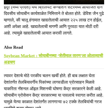
इंदूर (मध्य प्रदेश) येथे ब्रिलियंट कन्‍व्हेशन सेंटरमध्ये आयोजित दोन
दिवसीय सोयाबीन कार्यशाळेत निमित्ताने ते बोलत होते. डेविश जैन पुढे
म्हणाले, की चालू हंगामात खाद्यतेलाची आयात २२५ लाख टन होईल,
अशी अपेक्षा आहे. खाद्यतेलाची मागणी आणि पुरवठा यात मोठी दरी
आहे. त्यामुळे खाद्यतेलाची आयात करावी लागते.
Also Read
Soybean Market : सोयाबीनच्या ‘शेतीमाल तारण’ला ओलाव्याची
अडचण
त्यावर देशाचे मोठे परकीय चलन खर्ची होते. ही बाब लक्षात घेता
देशांतर्गंत तेलबियावर्गीय पिकांच्या लागवडीला प्रोत्साहन मिळावे
याकरिता नॅशनल ऑइल मिशनची घोषणा केंद्र सरकारने केली आहे.
सोयाबीन प्रोसेसन केंद्र सरकारच्या या पावलाचे स्वागत करीत आहे.
यामुळे येत्या काळात देशांतर्गंत लागणाऱ्या ७२ टक्‍के तेलबियांची गरज