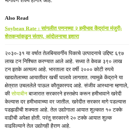
भागविणे शक्‍य होणार आहे.
Also Read
Soybean Rate : सांगलीत पणनच्या २ हमीभाव केंद्रांना मंजुरी;
शेतकऱ्यांकडून संताप, आंदोलनाचा इशारा
२०३०-३१ या वर्षात तेलबियावर्गीय पिकाचे उत्पादनाचे उद्दिष्ट ६९७
लाख टन निश्‍चित करण्यात आले आहे. सध्या ते केवळ ३९० लाख
टन इतके अत्यल्प आहे. भारताला दर वर्षी २००० कोटी रुपये
खाद्यतेलाच्या आयातीवर खर्ची घालावे लागतात. त्यामुळे केंद्राने या
क्षेत्रात उचललेले पाऊल कौतुकास्पद आहे. संजीव आस्थाना म्हणाले,
की
सोयाबीन
बाजारात सरकारने हस्तक्षेप करून हमीभावाने खरेदी
केल्यास दर हमीभावाच्या वर जातील. खरेदीत सरकार मागे पडल्यास
पडझडीची शक्‍यता आहे. तेल उद्योगाला आयात शुल्कात १० टक्‍के
वाढीची अपेक्षा होती. परंतु सरकारने २० टक्‍के आयात शुल्क
वाढविल्याने तेल उद्योगही हैराण आहे.