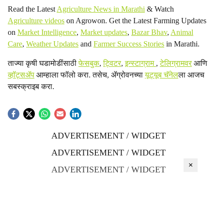
Read the Latest
Agriculture News in Marathi
& Watch
Agriculture videos
on Agrowon. Get the Latest Farming Updates
on
Market Intelligence
,
Market updates
,
Bazar Bhav
,
Animal
Care
,
Weather Updates
and
Farmer Success Stories
in Marathi.
ताज्या कृषी घडामोडींसाठी
फेसबुक
,
ट्विटर
,
इन्स्टाग्राम
,
टेलिग्रामवर
आणि
व्हॉट्सॲप
आम्हाला फॉलो करा. तसेच, ॲग्रोवनच्या
यूट्यूब चॅनेल
ला आजच
सबस्क्राइब करा.
ADVERTISEMENT / WIDGET
ADVERTISEMENT / WIDGET
×
ADVERTISEMENT / WIDGET