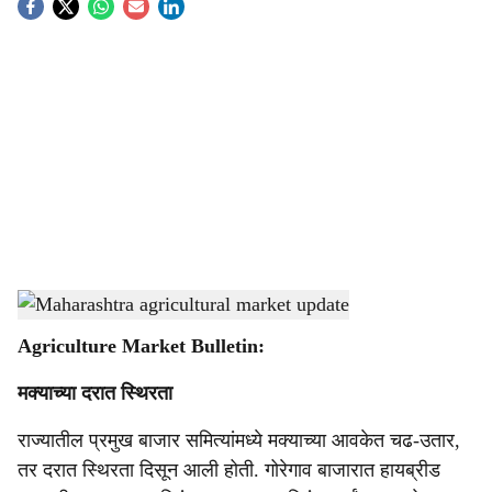
S
o
c
i
a
l
s
Maharashtra APMC crop price update
-
Agrowon
h
Agriculture Market Bulletin:
a
मक्याच्या दरात स्थिरता
r
राज्यातील प्रमुख बाजार समित्यांमध्ये मक्याच्या आवकेत चढ-उतार,
e
तर दरात स्थिरता दिसून आली होती. गोरेगाव बाजारात हायब्रीड