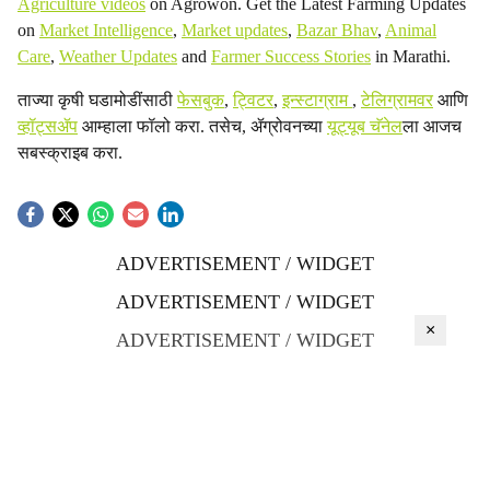
Agriculture videos
on Agrowon. Get the Latest Farming Updates
on
Market Intelligence
,
Market updates
,
Bazar Bhav
,
Animal
Care
,
Weather Updates
and
Farmer Success Stories
in Marathi.
ताज्या कृषी घडामोडींसाठी
फेसबुक
,
ट्विटर
,
इन्स्टाग्राम
,
टेलिग्रामवर
आणि
व्हॉट्सॲप
आम्हाला फॉलो करा. तसेच, ॲग्रोवनच्या
यूट्यूब चॅनेल
ला आजच
सबस्क्राइब करा.
ADVERTISEMENT / WIDGET
ADVERTISEMENT / WIDGET
×
ADVERTISEMENT / WIDGET