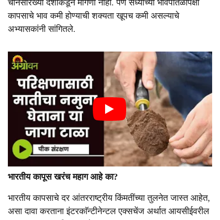
चीनसारख्या देशांकडून मागणी नाही. पण सध्याच्या भावपातळीपेक्षा
कापसाचे भाव कमी होण्याची शक्यता खूपच कमी असल्याचे
अभ्यासकांनी सांगितले.
भारतीय कापूस खरंच महाग आहे का?
भारतीय कापसाचे दर आंतरराष्ट्रीय किंमतींच्या तुलनेत जास्त आहेत,
असा दावा करताना इंटरकाॅन्टीनेन्टल एक्सचेंज अर्थात आयसीईवरील