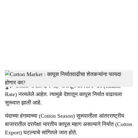
o
c
i
a
l
s
Cotton Market
-
Agrowon
h
पुणेः
भारतात मागील दोन महिन्यांपासून कापसाचे भाव (Cotton
a
Rate) नरमलेले आहेत. त्यामुळे देशातून कापूस निर्यात वाढायला
r
सुरूवात झाली आहे.
e
यंदाच्या हंगामाच्या (Cotton Season) सुरूवातीला आंतरराष्ट्रीय
बाजारातील दरापेक्षा भारतीय कापूस महाग असल्याने निर्यात (Cotton
Export) घटल्याचे सांगितले जात होते.