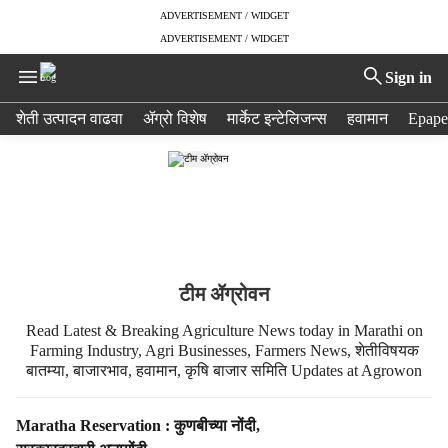
ADVERTISEMENT / WIDGET
ADVERTISEMENT / WIDGET
Sign in
H
शेती उत्पादन वाढवा
ॲग्रो विशेष
मार्केट इन्टेलिजन्स
हवामान
Epape
e
a
d
e
r
m
e
n
टीम ॲग्रोवन
u
Read Latest & Breaking Agriculture News today in Marathi on
i
Farming Industry, Agri Businesses, Farmers News, शेतीविषयक
t
बातम्या, बाजारभाव, हवामान, कृषि बाजार समिति Updates at Agrowon
e
m
s
S
Maratha Reservation : कुणबीच्या नोंदी,
t