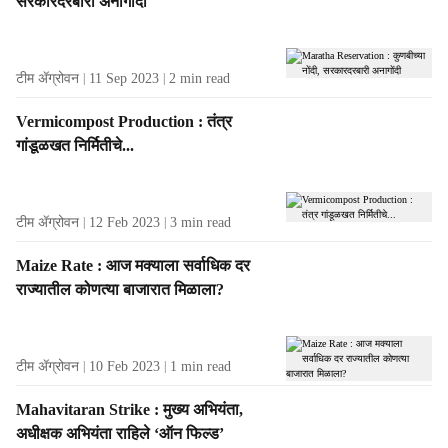
सरकारदरबारी अनागोंदी
o
r
i
टीम ॲग्रोवन
11 Sep 2023
2
min read
e
s
Vermicompost Production : तंत्र
f
गांडूळखत निर्मितीचे...
r
o
m
t
टीम ॲग्रोवन
12 Feb 2023
3
min read
h
e
Maize Rate : आज मक्याला सर्वाधिक दर
A
राज्यातील कोणत्या बाजारात मिळाला?
u
t
h
टीम ॲग्रोवन
10 Feb 2023
1
min read
o
r
Mahavitaran Strike : मुख्य अभियंता,
अधीक्षक अभियंता राहिले ‘ऑन फिल्ड’