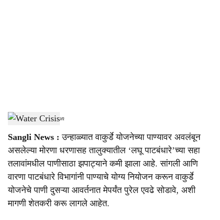
o
c
i
a
l
s
Water Crisis
-
Agrowon
h
Sangli News :
उन्हाळ्यात वाकुर्डे योजनेच्या पाण्यावर अवलंबून
a
असलेल्या मोरणा धरणासह तालुक्यातील ‘लघू पाटबंधारे’च्या सहा
r
तलावांमधील पाणीसाठा झपाट्याने कमी झाला आहे. सांगली आणि
वारणा पाटबंधारे विभागांनी पाण्याचे योग्य नियोजन करून वाकुर्डे
e
योजनेचे पाणी दुसऱ्या आवर्तनात मेपर्यंत पुरेल एवढे सोडावे, अशी
मागणी शेतकरी करू लागले आहेत.