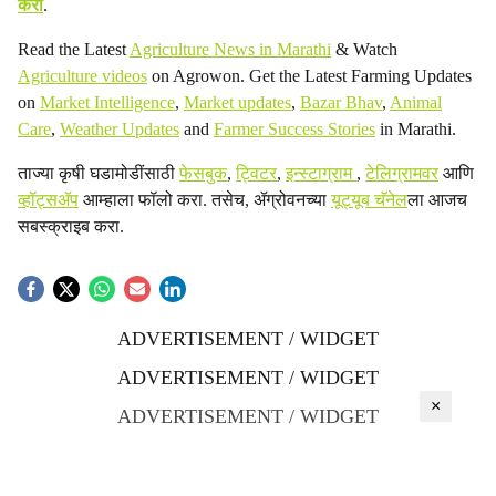
करा
.
Read the Latest
Agriculture News in Marathi
& Watch
Agriculture videos
on Agrowon. Get the Latest Farming Updates
on
Market Intelligence
,
Market updates
,
Bazar Bhav
,
Animal
Care
,
Weather Updates
and
Farmer Success Stories
in Marathi.
ताज्या कृषी घडामोडींसाठी
फेसबुक
,
ट्विटर
,
इन्स्टाग्राम
,
टेलिग्रामवर
आणि
व्हॉट्सॲप
आम्हाला फॉलो करा. तसेच, ॲग्रोवनच्या
यूट्यूब चॅनेल
ला आजच
सबस्क्राइब करा.
ADVERTISEMENT / WIDGET
ADVERTISEMENT / WIDGET
×
ADVERTISEMENT / WIDGET