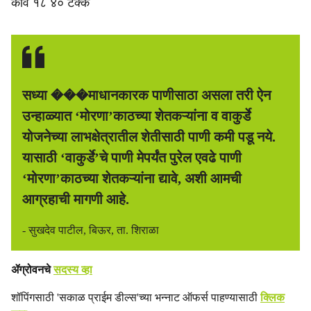
कार्वे १८ ४० टक्के
सध्या ���माधानकारक पाणीसाठा असला तरी ऐन
उन्हाळ्यात ‘मोरणा’काठच्या शेतकऱ्यांना व वाकुर्डे
योजनेच्या लाभक्षेत्रातील शेतीसाठी पाणी कमी पडू नये.
यासाठी ‘वाकुर्डे’चे पाणी मेपर्यंत पुरेल एवढे पाणी
‘मोरणा’काठच्या शेतकऱ्यांना द्यावे, अशी आमची
आग्रहाची मागणी आहे.
- सुखदेव पाटील, बिऊर, ता. शिराळा
ॲग्रोवनचे
सदस्य व्हा
शॉपिंगसाठी 'सकाळ प्राईम डील्स'च्या भन्नाट ऑफर्स पाहण्यासाठी
क्लिक