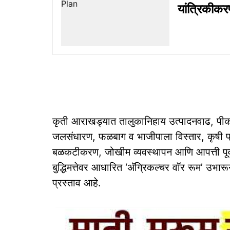
यांत्रिकीक
कृती आराखड्यात तालुकानिहाय उत्पादनवाढ, पीक व
जलसंधारण, फळबाग व भाजीपाला विस्तार, कृषी प
बळकटीकरण, जोखीम व्यवस्थापन आणि आपत्ती पूर्
बुद्धिमत्तेवर आधारित ‘अ‍ॅग्रिकल्चर वॉर रूम’ उभारू
प्रस्ताव आहे.