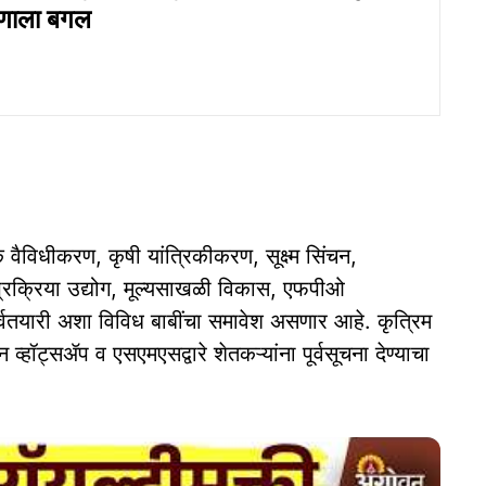
रणाला बगल
ैविधीकरण, कृषी यांत्रिकीकरण, सूक्ष्म सिंचन,
्रक्रिया उद्योग, मूल्यसाखळी विकास, एफपीओ
वतयारी अशा विविध बाबींचा समावेश असणार आहे. कृत्रिम
न व्हॉट्सॲप व एसएमएसद्वारे शेतकऱ्यांना पूर्वसूचना देण्याचा