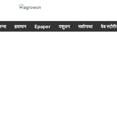
िजन्स
हवामान
Epaper
पशुधन
यशोगाथा
वेब स्टोर