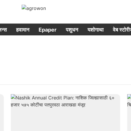
िजन्स
हवामान
Epaper
पशुधन
यशोगाथा
वेब स्टोर