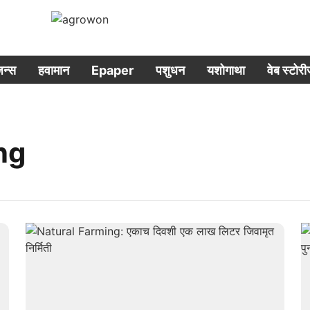
िजन्स
हवामान
Epaper
पशुधन
यशोगाथा
वेब स्टोर
ng