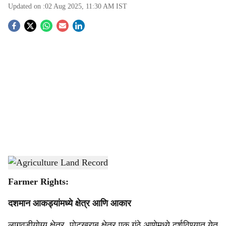
Updated on :
02 Aug 2025, 11:30 AM
IST
S
o
c
i
a
l
s
Agriculture Land Record
-
Agrowon
h
Farmer Rights:
a
दशमान आकड्यांमध्ये क्षेत्र आणि आकार
r
लागवडीयोग्य क्षेत्र, पोटखराब क्षेत्र एक गुंठे आणेमध्ये दर्शविण्यात येत