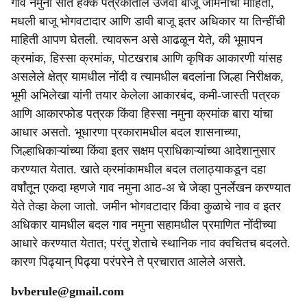
गाव नमुना सात हक्क पत्रकातील उजवी बाजू जमिनीची माहिती,
मधली बाजू भोगवटादार आणि डावी बाजू इतर अधिकार या तिन्हींची
माहिती आपण घेतली. त्यावरून असे आढळून येते, की भूमापन
क्रमांक, हिस्सा क्रमांक, पोटखराब आणि कृषिक आकारणी यांसह
असलेले क्षेत्र यामधील नोंदी व त्यामधील बदलांना जिल्हा निरीक्षक,
भूमी अभिलेखा यांनी तयार केलेला आकारबंद, कमी-जास्ती पत्रक
आणि आकारफोड पत्रक किंवा हिस्सा नमुना क्रमांक बारा यांचा
आधार असतो. भूधारणा प्रकारामधील बदल शासनाच्या,
जिल्हाधिकाऱ्यांच्या किंवा इतर सक्षम प्राधिकाऱ्यांच्या आदेशानुसार
करण्यात येतात. खाते क्रमांकामधील बदल तलाठ्याकडून दहा
वर्षांतून एकदा म्हणजे गाव नमुना आठ-अ चे जेव्हा पुनर्लेखन करण्यात
येते तेव्हा केला जातो. जमीन भोगवटादार किंवा कुळाचे नाव व इतर
अधिकार यामधील बदल गाव नमुना सहामधील प्रमाणित नोंदीच्या
आधारे करण्यात येतात; परंतु शेताचे स्थानिक नाव क्वचितच बदलते.
कारण पिढ्यान् पिढ्या परंपरेने ते प्रचारात आलेले असते.
bvberule@gmail.com