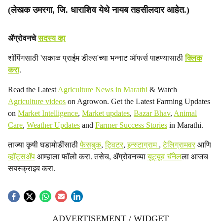
(लेखक उमरगा, जि. धाराशिव येथे नायब तहसीलदार आहेत.)
ॲग्रोवनचे
सदस्य व्हा
शॉपिंगसाठी 'सकाळ प्राईम डील्स'च्या भन्नाट ऑफर्स पाहण्यासाठी
क्लिक
करा
.
Read the Latest
Agriculture News in Marathi
& Watch
Agriculture videos
on Agrowon. Get the Latest Farming Updates
on
Market Intelligence
,
Market updates
,
Bazar Bhav
,
Animal
Care
,
Weather Updates
and
Farmer Success Stories
in Marathi.
ताज्या कृषी घडामोडींसाठी
फेसबुक
,
ट्विटर
,
इन्स्टाग्राम
,
टेलिग्रामवर
आणि
व्हॉट्सॲप
आम्हाला फॉलो करा. तसेच, ॲग्रोवनच्या
यूट्यूब चॅनेल
ला आजच
सबस्क्राइब करा.
ADVERTISEMENT / WIDGET