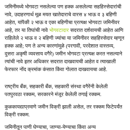
जमिनीमध्ये भोगवटा नसलेल्या पण हक्क असलेल्या सहहिस्सेदारांची
नावे, उदाहरणार्थ मूळ मयत खातेदाराचे वारस ४ भाऊ व ३ बहिणी
आहेत, यांपैकी २ भाऊ व एका बहिणीचा प्रत्यक्ष भोगवटा जमिनीवर
आहे, तर या तिघांची नावे
भोगवटादार
सदरात दर्शवायची आहेत आणि
राहिलेले २ भाऊ व २ बहिणी ज्यांचा या जमिनीवर सहहिस्सेदार म्हणून
हक्क आहे; पण ते अन्य कारणांमुळे (परगावी, परदेशात वास्तव्य,
दुसरा अकृषी व्यवसाय वगैरे) जमीन भोगवटा प्रत्यक्ष करत नसल्याने
त्यांची नावे इतर अधिकार सदरात दाखवायची आहेत व त्याखाली
फेरफार नोंद क्रमांक कंसात किंवा गोलात दाखवायचा आहे.
राष्ट्रीय बँक, सहकारी बँक, सहकारी संस्था वगैरेंनी केलेली
पतपुरवठा रक्कम, सरकारने मंजूर केलेली तगाई रक्कम.
कुळकायद्याप्रमाणे जमीन विक्री झाली असेल, तर रक्कम फिटेपर्यंत
विक्री रक्कम.
जमिनीतून पाणी घेण्याचा, जाण्या-येण्याचा किंवा अन्य