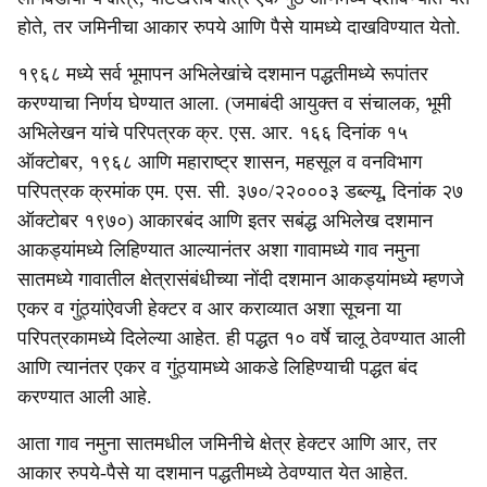
e
होते, तर जमिनीचा आकार रुपये आणि पैसे यामध्ये दाखविण्यात येतो.
१९६८ मध्ये सर्व भूमापन अभिलेखांचे दशमान पद्धतीमध्ये रूपांतर
करण्याचा निर्णय घेण्यात आला. (जमाबंदी आयुक्त व संचालक, भूमी
अभिलेखन यांचे परिपत्रक क्र. एस. आर. १६६ दिनांक १५
ऑक्टोबर, १९६८ आणि महाराष्ट्र शासन, महसूल व वनविभाग
परिपत्रक क्रमांक एम. एस. सी. ३७०/२२०००३ डब्ल्यू, दिनांक २७
ऑक्टोबर १९७०) आकारबंद आणि इतर सबंद्ध अभिलेख दशमान
आकड्यांमध्ये लिहिण्यात आल्यानंतर अशा गावामध्ये गाव नमुना
सातमध्ये गावातील क्षेत्रासंबंधीच्या नोंदी दशमान आकड्यांमध्ये म्हणजे
एकर व गुंठ्यांऐवजी हेक्टर व आर कराव्यात अशा सूचना या
परिपत्रकामध्ये दिलेल्या आहेत. ही पद्धत १० वर्षे चालू ठेवण्यात आली
आणि त्यानंतर एकर व गुंठ्यामध्ये आकडे लिहिण्याची पद्धत बंद
करण्यात आली आहे.
आता गाव नमुना सातमधील जमिनीचे क्षेत्र हेक्टर आणि आर, तर
आकार रुपये-पैसे या दशमान पद्धतीमध्ये ठेवण्यात येत आहेत.