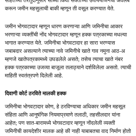
संहितेच्या तरतुदीनुसार साध्या किंवा सक्तीच्या उपाययोजनेचा अवलंब
करून जमीन महसुलाची बाकी म्हणून ती वसूल करण्यात येते.
जमीन भोगवटादार म्हणून धारण करणाऱ्या आणि जमिनीचा आकार
भरणाऱ्या व्यक्तींची नोंद भोगवटादार म्हणून हक्क पत्रकाच्या मधल्या
भागात करण्यात येते. जमिनीचा भोगवटादार हा सारा भरण्यास
जबाबदार असल्याने त्याच्या नावे जमिनीचे खाते गाव नमुना आठ-अ
म्हणजे खातेपत्रकामध्ये उघडलेले असते; तसेच त्याचा खाते नंबर
हक्क पत्रकाच्या उजव्या बाजूला तलाठ्याने दर्शविलेला असतो. त्याची
माहिती स्वतंत्रपणे दिलेली आहे.
दिवाणी कोर्ट ठरविते मालकी हक्क
जमिनीचा भोगवटादार कोण, हे ठरविण्याचा अधिकार जमीन महसूल
संहिता आणि आनुषंगिक नियमाप्रमाणे तलाठी, तहसीलदार यांना
आहेत; पण सात-बारामध्ये भोगवटादार म्हणून नोंदलेली व्यक्ती
जमिनीची कायदेशीर मालक आहे की नाही याबाबतचा वाद निर्माण होतो