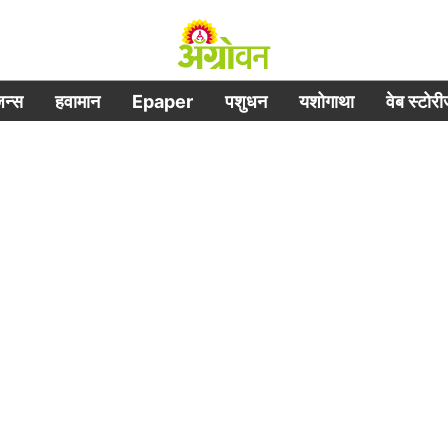
िजन्स
हवामान
Epaper
पशुधन
यशोगाथा
वेब स्टोर