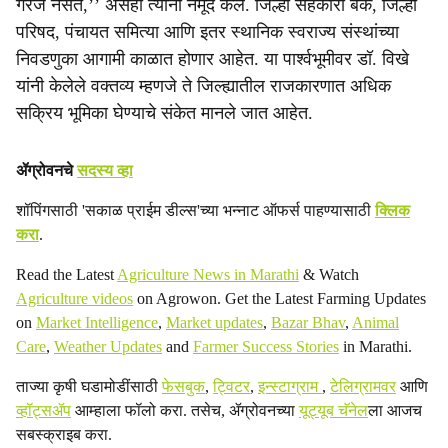
गरज नसते,’’ असेही त्यांनी नमूद केले. जिल्हा सहकारी बँक, जिल्हा
परिषद, पंचायत समित्या आणि इतर स्थानिक स्वराज्य संस्थांच्या
निवडणुका आगामी काळात होणार आहेत. या पार्श्वभूमीवर डॉ. विखे
यांनी केलेले वक्तव्य म्हणजे ते जिल्ह्यातील राजकारणात अधिक
सक्रिय भूमिका घेण्याचे संकेत मानले जात आहेत.
ॲग्रोवनचे
सदस्य व्हा
शॉपिंगसाठी 'सकाळ प्राईम डील्स'च्या भन्नाट ऑफर्स पाहण्यासाठी
क्लिक
करा
.
Read the Latest
Agriculture News in Marathi
& Watch
Agriculture videos
on Agrowon. Get the Latest Farming Updates
on
Market Intelligence
,
Market updates
,
Bazar Bhav
,
Animal
Care
,
Weather Updates
and
Farmer Success Stories
in Marathi.
ताज्या कृषी घडामोडींसाठी
फेसबुक
,
ट्विटर
,
इन्स्टाग्राम
,
टेलिग्रामवर
आणि
व्हॉट्सॲप
आम्हाला फॉलो करा. तसेच, ॲग्रोवनच्या
यूट्यूब चॅनेल
ला आजच
सबस्क्राइब करा.