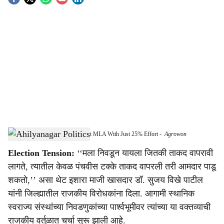
S
o
c
i
a
l
s
Sujay Vikhe Claims He Can Defeat MLA With Just 25% Effort
-
Agrowon
h
Election Tension:
‘‘मला निवडून यायला जितकी ताकद वापरावी
a
लागते, त्यातील केवळ पंचवीस टक्के ताकद वापरली तरी आमदार पाडू
r
शकतो,’’ असा थेट इशारा माजी खासदार डॉ. सुजय विखे पाटील
यांनी जिल्ह्यातील राजकीय विरोधकांना दिला. आगामी स्थानिक
e
स्वराज्य संस्थांच्या निवडणुकांच्या पार्श्वभूमीवर त्यांच्या या वक्तव्याची
राजकीय वर्तुळात चर्चा सुरू झाली आहे.