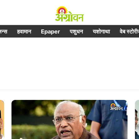
िजन्स
हवामान
Epaper
पशुधन
यशोगाथा
वेब स्टोर