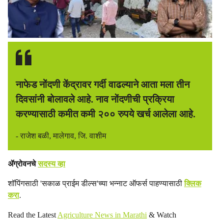
नाफेड नोंदणी केंद्रावर गर्दी वाढल्याने आता मला तीन
दिवसांनी बोलावले आहे. नाव नोंदणीची प्रक्रिया
करण्यासाठी कमीत कमी २०० रुपये खर्च आलेला आहे.
- राजेश बळी, मालेगाव, जि. वाशीम
ॲग्रोवनचे
सदस्य व्हा
शॉपिंगसाठी 'सकाळ प्राईम डील्स'च्या भन्नाट ऑफर्स पाहण्यासाठी
क्लिक
करा
.
Read the Latest
Agriculture News in Marathi
& Watch