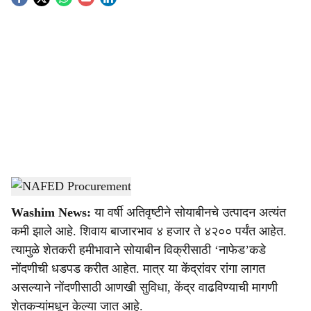
S
o
c
i
a
l
s
NAFED Procurement
-
Agrowon
h
Washim News:
या वर्षी अतिवृष्टीने सोयाबीनचे उत्पादन अत्यंत
a
कमी झाले आहे. शिवाय बाजारभाव ४ हजार ते ४२०० पर्यंत आहेत.
r
त्यामुळे शेतकरी हमीभावाने सोयाबीन विक्रीसाठी ‘नाफेड’कडे
नोंदणीची धडपड करीत आहेत. मात्र या केंद्रांवर रांगा लागत
e
असल्याने नोंदणीसाठी आणखी सुविधा, केंद्र वाढविण्याची मागणी
शेतकऱ्यांमधून केल्या जात आहे.