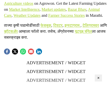
Agriculture videos
on Agrowon. Get the Latest Farming Updates
on
Market Intelligence
,
Market updates
,
Bazar Bhav
,
Animal
Care
,
Weather Updates
and
Farmer Success Stories
in Marathi.
ताज्या कृषी घडामोडींसाठी
फेसबुक
,
ट्विटर
,
इन्स्टाग्राम
,
टेलिग्रामवर
आणि
व्हॉट्सॲप
आम्हाला फॉलो करा. तसेच, ॲग्रोवनच्या
यूट्यूब चॅनेल
ला आजच
सबस्क्राइब करा.
ADVERTISEMENT / WIDGET
ADVERTISEMENT / WIDGET
×
ADVERTISEMENT / WIDGET