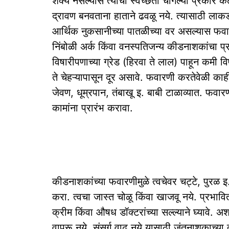
शक्य नसल्यास त्यांची स्वच्छता चांगल्या प्रकारे क
द्रावण बनवताना हाताने ढवळू नये. त्यासाठी लाकड
आर्थिक नुकसानीच्या पातळीच्या वर असल्यास फवारणीच
निंबोळी अर्क किंवा वनस्पतिजन्य कीडनाशकांचा प्
विषारीपणाच्या ग्रेड (हिरवा ते लाल) पाहून कमी 
ते चेहऱ्यापासून दूर असावे. फवारणी करतेवेळी काही
जेवण, धूम्रपान, तंबाखू इ. बाबी टाळाव्यात. फवारण
कामांना प्रारंभ करावा.
कीडनाशकांच्या फवारणीमुळे त्वचेवर चट्टे, पुरळ
करा. त्वचा जास्त चोळू किंवा खाजवू नये. प्रभाव
क्रीम किंवा औषध डॉक्टरांच्या सल्ल्याने घ्यावे. 
वापरू नये. संसर्ग वाढू नये यासाठी जंतुनाशकाच्या द