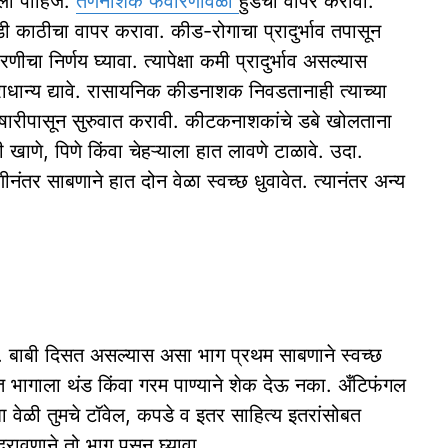
ेली पाहिजे.
तणनाशक फवारणीवेळी
हुडचा वापर करावा.
ी काठीचा वापर करावा. कीड-रोगाचा प्रादुर्भाव तपासून
ा निर्णय घ्यावा. त्यापेक्षा कमी प्रादुर्भाव असल्यास
राधान्य द्यावे. रासायनिक कीडनाशक निवडतानाही त्याच्या
विषारीपासून सुरुवात करावी. कीटकनाशकांचे डबे खोलताना
 खाणे, पिणे किंवा चेहऱ्याला हात लावणे टाळावे. उदा.
ीनंतर साबणाने हात दोन वेळा स्वच्छ धुवावेत. त्यानंतर अन्य
 इ. बाबी दिसत असल्यास असा भाग प्रथम साबणाने स्वच्छ
ित भागाला थंड किंवा गरम पाण्याने शेक देऊ नका. अँटिफंगल
अशा वेळी तुमचे टॉवेल, कपडे व इतर साहित्य इतरांसोबत
्रावणाने तो भाग पुसून घ्यावा.