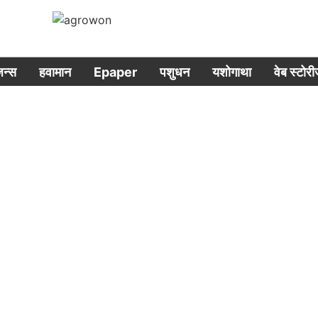
िजन्स
हवामान
Epaper
पशुधन
यशोगाथा
वेब स्टोर