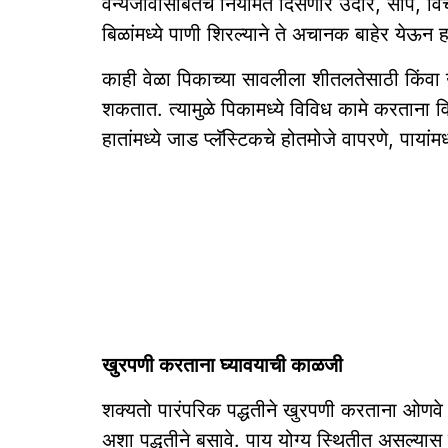
वन्यजीवांसोबतच नियमित दिसणारे उंदीर, साप, विंचू
बिळांमध्ये पाणी शिरल्याने ते अचानक बाहेर येऊन 
काही वेळा पिकाच्या सावलीला शीतलतेसाठी किंवा 
शकतात. त्यामुळे पिकामध्ये विविध कामे करताना
हातांमध्ये जाड प्लॅस्टिकचे होतमोजे वापरणे, पायां
खुरपणी करताना घ्यावयाची काळजी
शक्यतो पारंपरिक पद्धतीने खुरपणी करताना ओणवे ब
अशा पद्धतीने बसावे. पाय योग्य स्थितीत असल्या