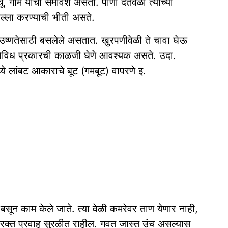
, गोम यांचा समावेश असतो. पाणी देतेवेळी त्यांच्या
हल्ला करण्याची भीती असते.
उष्णतेसाठी बसलेले असतात. खुरपणीवेळी ते चावा घेऊ
 विविध प्रकारची काळजी घेणे आवश्यक असते. उदा.
मध्ये लांबट आकाराचे बूट (गमबूट) वापरणे इ.
सून काम केले जाते. त्या वेळी कमरेवर ताण येणार नाही,
स रक्त प्रवाह सुरळीत राहील. गवत जास्त उंच असल्यास