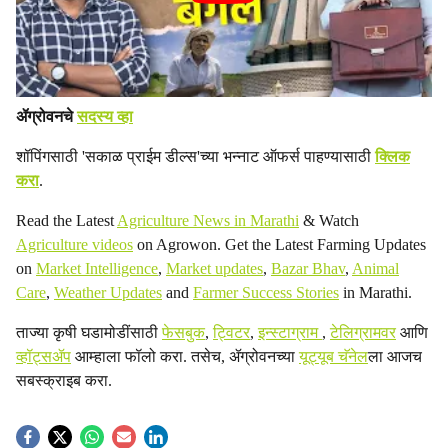
ॲग्रोवनचे
सदस्य व्हा
शॉपिंगसाठी 'सकाळ प्राईम डील्स'च्या भन्नाट ऑफर्स पाहण्यासाठी
क्लिक
करा
.
Read the Latest
Agriculture News in Marathi
& Watch
Agriculture videos
on Agrowon. Get the Latest Farming Updates
on
Market Intelligence
,
Market updates
,
Bazar Bhav
,
Animal
Care
,
Weather Updates
and
Farmer Success Stories
in Marathi.
ताज्या कृषी घडामोडींसाठी
फेसबुक
,
ट्विटर
,
इन्स्टाग्राम
,
टेलिग्रामवर
आणि
व्हॉट्सॲप
आम्हाला फॉलो करा. तसेच, ॲग्रोवनच्या
यूट्यूब चॅनेल
ला आजच
सबस्क्राइब करा.