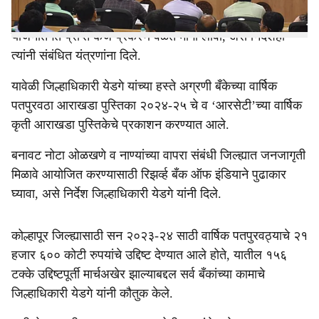
नागरिकांना नियमित आणि चांगल्या पद्धतीने सेवा द्या, तसेच शासकीय
योजनांतर्गत प्राप्त कर्ज प्रकरणे वेळेत मार्गी लावा, असे निर्देशही
त्यांनी संबंधित यंत्रणांना दिले.
यावेळी जिल्हाधिकारी येडगे यांच्या हस्ते अग्रणी बँकेच्या वार्षिक
पतपुरवठा आराखडा पुस्तिका २०२४-२५ चे व ‘आरसेटी’च्या वार्षिक
कृती आराखडा पुस्तिकेचे प्रकाशन करण्यात आले.
बनावट नोटा ओळखणे व नाण्यांच्या वापरा संबंधी जिल्ह्यात जनजागृती
मिळावे आयोजित करण्यासाठी रिझर्व्ह बँक ऑफ इंडियाने पुढाकार
घ्यावा, असे निर्देश जिल्हाधिकारी येडगे यांनी दिले.
कोल्हापूर जिल्ह्यासाठी सन २०२३-२४ साठी वार्षिक पतपुरवठ्याचे २१
हजार ६०० कोटी रुपयांचे उद्दिष्ट देण्यात आले होते, यातील १५६
टक्के उद्दिष्टपूर्ती मार्चअखेर झाल्याबद्दल सर्व बँकांच्या कामाचे
जिल्हाधिकारी येडगे यांनी कौतुक केले.