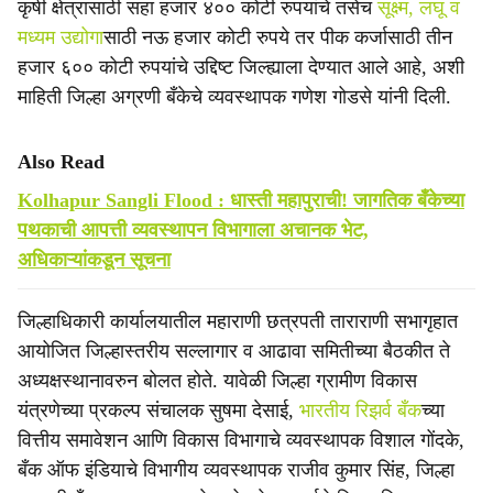
कृषी क्षेत्रासाठी सहा हजार ४०० कोटी रुपयांचे तसेच
सूक्ष्म, लघू व
मध्यम उद्योगा
साठी नऊ हजार कोटी रुपये तर पीक कर्जासाठी तीन
हजार ६०० कोटी रुपयांचे उद्दिष्ट जिल्ह्याला देण्यात आले आहे, अशी
माहिती जिल्हा अग्रणी बँकेचे व्यवस्थापक गणेश गोडसे यांनी दिली.
Also Read
Kolhapur Sangli Flood : धास्ती महापुराची! जागतिक बँकेच्या
पथकाची आपत्ती व्यवस्थापन विभागाला अचानक भेट,
अधिकाऱ्यांकडून सूचना
जिल्हाधिकारी कार्यालयातील महाराणी छत्रपती ताराराणी सभागृहात
आयोजित जिल्हास्तरीय सल्लागार व आढावा समितीच्या बैठकीत ते
अध्यक्षस्थानावरुन बोलत होते. यावेळी जिल्हा ग्रामीण विकास
यंत्रणेच्या प्रकल्प संचालक सुषमा देसाई,
भारतीय रिझर्व बँक
च्या
वित्तीय समावेशन आणि विकास विभागाचे व्यवस्थापक विशाल गोंदके,
बँक ऑफ इंडियाचे विभागीय व्यवस्थापक राजीव कुमार सिंह, जिल्हा