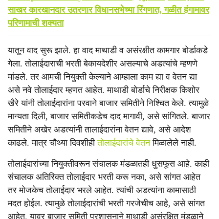
साखर कारखानदार उतरणार विधानसभेच्या रिंगणात, गळीत हंगामावर
परिणामाची शक्यता
यातून वाद सुरू झाले. हा वाद माथाडी व असंरक्षीत कामगार बोर्डाकडे
गेला. तोलाईदाराची भरती बेकायदेशीर असल्याचे अडत्यांचे म्हणणे
मांडले. तर आमची नियुक्ती केल्याने आम्हाला काम द्या व वेतन द्या
असे नवे तोलाईदार म्हणत आहेत. माथाडी बोर्डाचे निरीक्षक किशोर
खैरे यांनी तोलाईदारांना परवाने बाजार समितीने निश्चित केले. त्यामुळे
मान्यता दिली, बाजार समितीकडेच दाद मागावी, असे सांगितले. बाजार
समितीने अखेर अडत्यांनी तालाईदारांना वेतन द्यावे, असे आदेश
काढले. मात्र चौथ्या दिवशीही
तोलाईदारांचे वेतन
मिळालेले नाही.
तोलाईदारांच्या नियुक्तीवरून संचालक मंडळातही धुसफूस आहे. काही
संचालक अतिरिक्त तोलाईदार भरती करू नका, असे सांगत आहेत
तर मोजकेच तोलाईदार भरले आहेत. त्यांची अडत्यांना कामासाठी
मदत होईल. त्यामुळे तोलाईदारांची भरती गरजेचीच आहे, असे सांगत
आहेत. यावर बाजार समिती प्रशासनाने माथाडी असंरक्षित मंडळाने