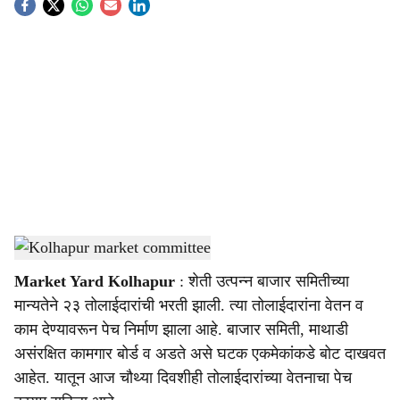
S
o
c
i
a
l
s
Kolhapur market committee
-
agrowon
h
Market Yard Kolhapur
: शेती उत्पन्न बाजार समितीच्या
a
मान्यतेने २३ तोलाईदारांची भरती झाली. त्या तोलाईदारांना वेतन व
r
काम देण्यावरून पेच निर्माण झाला आहे. बाजार समिती, माथाडी
असंरक्षित कामगार बोर्ड व अडते असे घटक एकमेकांकडे बोट दाखवत
e
आहेत. यातून आज चौथ्या दिवशीही तोलाईदारांच्या वेतनाचा पेच