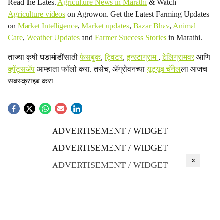
Read the Latest
Agriculture News in Marathi
& Watch
Agriculture videos
on Agrowon. Get the Latest Farming Updates
on
Market Intelligence
,
Market updates
,
Bazar Bhav
,
Animal
Care
,
Weather Updates
and
Farmer Success Stories
in Marathi.
ताज्या कृषी घडामोडींसाठी
फेसबुक
,
ट्विटर
,
इन्स्टाग्राम
,
टेलिग्रामवर
आणि
व्हॉट्सॲप
आम्हाला फॉलो करा. तसेच, ॲग्रोवनच्या
यूट्यूब चॅनेल
ला आजच
सबस्क्राइब करा.
ADVERTISEMENT / WIDGET
ADVERTISEMENT / WIDGET
×
ADVERTISEMENT / WIDGET