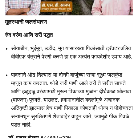
मूलस्थानी जलसंधारण
रुंद वरंबा आणि सरी पद्धत
सोयाबीन, भुईमूग, उडीद, मूग यांसारख्या पिकांसाठी ट्रॅक्टरचलित
बीबीएफ यंत्राने पेरणी करणे हा एक अत्यंत फायदेशीर उपाय आहे.
पावसाने ओढ दिल्यास या दोन्ही बाजूंच्या सऱ्या सूक्ष्म जलकुंड
म्हणून काम करतात. थोडे जरी पाणी आले तरी ते सरीत साचते
आणि हळूहळू वरंब्यामध्ये मुरून पिकाच्या मुळांना दीर्घकाळ ओलावा
(वाफसा) पुरवते. याउलट, हवामानातील बदलांमुळे अचानक
अतिवृष्टी झाल्यास हेच पाणी पिकाला कोणताही धोका न पोहोचवता
सऱ्यांमधून सुरक्षितपणे शेताबाहेर वाहून जाते, ज्यामुळे पीक पिवळे
पडत नाही.