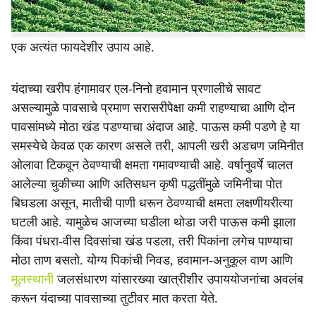
भरडधान्य आणि कडधान्यांमध्ये आहे.सोयाबीन, भुईमूग, उडीद, मूग
यांसारख्या पिकांसाठी ट्रॅक्टरचलित बीबीएफ यंत्राने पेरणी करणे हा
एक अत्यंत फायदेशीर उपाय आहे.
यंदाच्या खरीप हंगामावर एल-निनो हवामान प्रणालीचे सावट
असल्यामुळे पावसाचे प्रमाण सरासरीपेक्षा कमी राहण्याचा आणि दोन
पावसांमध्ये मोठा खंड पडण्याचा अंदाज आहे. पाऊस कमी पडणे हे या
समस्येचे केवळ एक कारण असले तरी, आपली खरी अडचण जमिनीत
ओलावा टिकवून ठेवण्याची क्षमता गमावण्याची आहे. वर्षानुवर्षे चालत
आलेल्या चुकीच्या आणि अतिसधन कृषी पद्धतींमुळे जमिनीचा पोत
बिघडला असून, मातीची पाणी धरून ठेवण्याची क्षमता लक्षणीयरीत्या
घटली आहे. यामुळेच आजच्या घडीला थोडा जरी पाऊस कमी झाला
किंवा पंधरा-वीस दिवसांचा खंड पडला, तरी पिकांना लगेच पाण्याचा
मोठा ताण बसतो. योग्य पिकांची निवड, हवामान-अनुकूल वाण आणि
मूलस्थानी
जलसंधारण यांसारख्या खात्रीशीर उपाययोजनांचा अवलंब
करून यंदाच्या पावसाच्या तुटीवर मात करता येते.