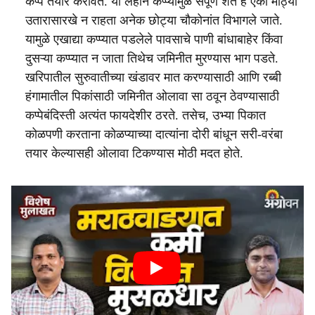
कप्पे तयार करावेत. या लहान कप्प्यांमुळे संपूर्ण शेत हे एका मोठ्या
उतारासारखे न राहता अनेक छोट्या चौकोनांत विभागले जाते.
यामुळे एखाद्या कप्प्यात पडलेले पावसाचे पाणी बांधाबाहेर किंवा
दुसऱ्या कप्प्यात न जाता तिथेच जमिनीत मुरण्यास भाग पडते.
खरिपातील सुरुवातीच्या खंडावर मात करण्यासाठी आणि रब्बी
हंगामातील पिकांसाठी जमिनीत ओलावा सा ठवून ठेवण्यासाठी
कप्पेबंदिस्ती अत्यंत फायदेशीर ठरते. तसेच, उभ्या पिकात
कोळपणी करताना कोळप्याच्या दात्यांना दोरी बांधून सरी-वरंबा
तयार केल्यासही ओलावा टिकण्यास मोठी मदत होते.