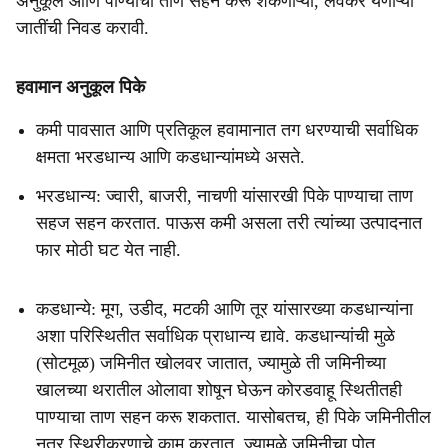
अनुकूल आणि पाण्याचा ताण सहन करू शकणाऱ्या, लवकर येणाऱ्या
जातींची निवड करावी.
हवामान अनुकूल पिके
कमी पावसात आणि प्रतिकूल हवामानात तग धरण्याची सर्वाधिक
क्षमता भरडधान्य आणि कडधान्यांमध्ये असते.
भरडधान्य: ज्वारी, बाजरी, नाचणी यांसारखी पिके पाण्याचा ताण
सहज सहन करतात. पाऊस कमी असला तरी त्यांच्या उत्पादनात
फार मोठी घट येत नाही.
कडधान्ये: मूग, उडीद, मटकी आणि तूर यांसारख्या कडधान्यांना
अशा परिस्थितीत सर्वाधिक प्राधान्य द्यावे. कडधान्यांची मुळे
(सोटमूळ) जमिनीत खोलवर जातात, ज्यामुळे ती जमिनीच्या
खालच्या थरातील ओलावा शोषून घेऊन कोरडवाहू स्थितीतही
पाण्याचा ताण सहन करू शकतात. यासोबतच, ही पिके जमिनीतील
नत्र स्थिरीकरणाचे काम करतात, ज्यामुळे जमिनीचा पोत