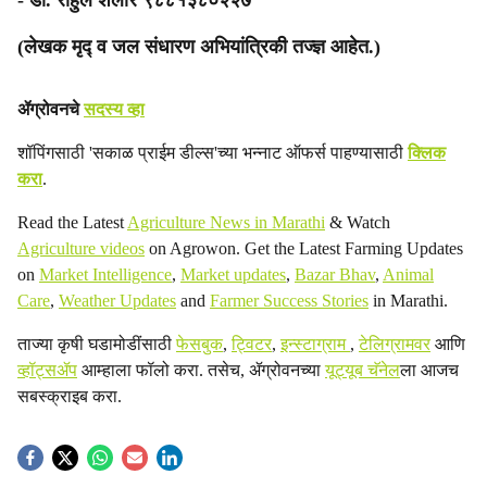
- डॉ. राहुल शेलार ९८८१३८०२२७
(लेखक मृद्‍ व जल संधारण अभियांत्रिकी तज्ज्ञ आहेत.)
ॲग्रोवनचे
सदस्य व्हा
शॉपिंगसाठी 'सकाळ प्राईम डील्स'च्या भन्नाट ऑफर्स पाहण्यासाठी
क्लिक
करा
.
Read the Latest
Agriculture News in Marathi
& Watch
Agriculture videos
on Agrowon. Get the Latest Farming Updates
on
Market Intelligence
,
Market updates
,
Bazar Bhav
,
Animal
Care
,
Weather Updates
and
Farmer Success Stories
in Marathi.
ताज्या कृषी घडामोडींसाठी
फेसबुक
,
ट्विटर
,
इन्स्टाग्राम
,
टेलिग्रामवर
आणि
व्हॉट्सॲप
आम्हाला फॉलो करा. तसेच, ॲग्रोवनच्या
यूट्यूब चॅनेल
ला आजच
सबस्क्राइब करा.