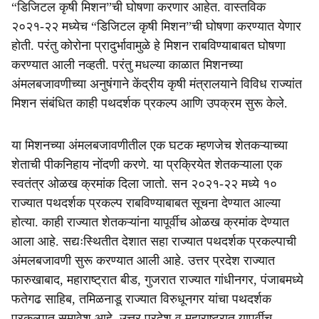
“डिजिटल कृषी मिशन”ची घोषणा करणार आहेत. वास्तविक
२०२१-२२ मध्येच “डिजिटल कृषी मिशन”ची घोषणा करण्यात येणार
होती. परंतु कोरोना प्रादुर्भावामुळे हे मिशन राबविण्याबाबत घोषणा
करण्यात आली नव्हती. परंतु मधल्या काळात मिशनच्या
अंमलबजावणीच्या अनुषंगाने केंद्रीय कृषी मंत्रालयाने विविध राज्यांत
मिशन संबंधित काही पथदर्शक प्रकल्प आणि उपक्रम सुरू केले.
या मिशनच्या अंमलबजावणीतील एक घटक म्हणजेच शेतकऱ्याच्या
शेताची पीकनिहाय नोंदणी करणे. या प्रक्रियेत शेतकऱ्याला एक
स्वतंत्र ओळख क्रमांक दिला जातो. सन २०२१-२२ मध्ये १०
राज्यात पथदर्शक प्रकल्प राबविण्याबाबत सूचना देण्यात आल्या
होत्या. काही राज्यात शेतकऱ्यांना यापूर्वीच ओळख क्रमांक देण्यात
आला आहे. सद्यःस्थितीत देशात सहा राज्यात पथदर्शक प्रकल्पाची
अंमलबजावणी सुरू करण्यात आली आहे. उत्तर प्रदेश राज्यात
फारुखाबाद, महाराष्ट्रात बीड, गुजरात राज्यात गांधीनगर, पंजाबमध्ये
फतेगढ साहिब, तमिळनाडू राज्यात विरुधूनगर यांचा पथदर्शक
प्रकल्पात समावेश आहे. उत्तर प्रदेश व महाराष्ट्रात यापूर्वीच