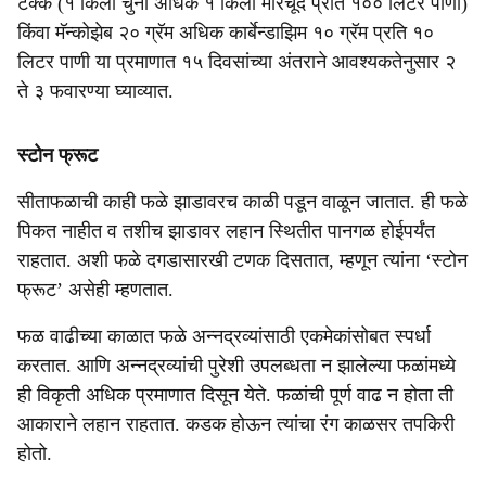
टक्के (१ किलो चुना अधिक १ किलो मोरचूद प्रति १०० लिटर पाणी)
किंवा मॅन्कोझेब २० ग्रॅम अधिक कार्बेन्डाझिम १० ग्रॅम प्रति १०
लिटर पाणी या प्रमाणात १५ दिवसांच्या अंतराने आवश्यकतेनुसार २
ते ३ फवारण्या घ्याव्यात.
स्टोन फ्रूट
सीताफळाची काही फळे झाडावरच काळी पडून वाळून जातात. ही फळे
पिकत नाहीत व तशीच झाडावर लहान स्थितीत पानगळ होईपर्यंत
राहतात. अशी फळे दगडासारखी टणक दिसतात, म्हणून त्यांना ‘स्टोन
फ्रूट’ असेही म्हणतात.
फळ वाढीच्या काळात फळे अन्नद्रव्यांसाठी एकमेकांसोबत स्पर्धा
करतात. आणि अन्नद्रव्यांची पुरेशी उपलब्धता न झालेल्या फळांमध्ये
ही विकृती अधिक प्रमाणात दिसून येते. फळांची पूर्ण वाढ न होता ती
आकाराने लहान राहतात. कडक होऊन त्यांचा रंग काळसर तपकिरी
होतो.