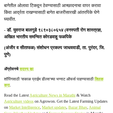
बागेतील ओलावा टिकवून ठेवण्यासाठी आच्छादनाचा वापर करावा
किंवा आर्द्रता राखण्यासाठी बागेत बाजरीसारखी आंतरपिके घेणे
घ्यावीत.
- डॉ. युवराज बालगुडे ९८९०३८०६५४ (वनस्पती रोग शास्त्रज्ञ,
अखिल भारतीय समन्वित कोरडवाहू फळपिके
(अंजीर व सीताफळ) संशोधन प्रकल्प जाधववाडी, ता. पुरंदर, जि.
पुणे)
ॲग्रोवनचे
सदस्य व्हा
शॉपिंगसाठी 'सकाळ प्राईम डील्स'च्या भन्नाट ऑफर्स पाहण्यासाठी
क्लिक
करा
.
Read the Latest
Agriculture News in Marathi
& Watch
Agriculture videos
on Agrowon. Get the Latest Farming Updates
on
Market Intelligence
,
Market updates
,
Bazar Bhav
,
Animal