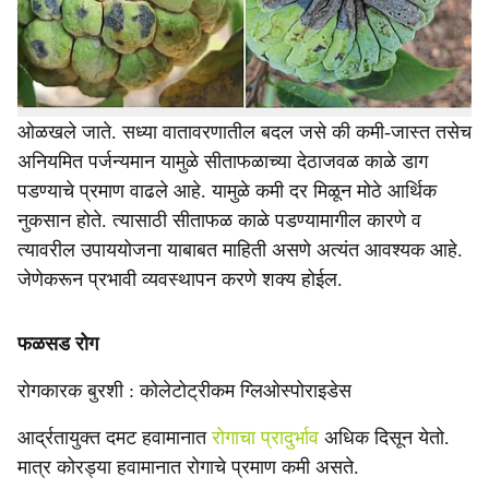
e
उन्हाळ्याच्या सुरुवातीस बहर धरता येतो. उन्हाळी बहराची फळे जुलै-
ऑगस्ट, तर नैसर्गिक बहराची फळे ऑक्टोबर- नोव्हेंबरदरम्यान
काढणीस तयार होतात. कमी पाणी, कमी खर्चात आणि अत्यल्प
मशागतीत अधिक नफा मिळवून देणारे फळपीक म्हणून सीताफळ
ओळखले जाते. सध्या वातावरणातील बदल जसे की कमी-जास्त तसेच
अनियमित पर्जन्यमान यामुळे सीताफळाच्या देठाजवळ काळे डाग
पडण्याचे प्रमाण वाढले आहे. यामुळे कमी दर मिळून मोठे आर्थिक
नुकसान होते. त्यासाठी सीताफळ काळे पडण्यामागील कारणे व
त्यावरील उपाययोजना याबाबत माहिती असणे अत्यंत आवश्यक आहे.
जेणेकरून प्रभावी व्यवस्थापन करणे शक्य होईल.
फळसड रोग
रोगकारक बुरशी : कोलेटोट्रीकम ग्लिओस्पोराइडेस
आर्द्रतायुक्त दमट हवामानात
रोगाचा प्रादुर्भाव
अधिक दिसून येतो.
मात्र कोरड्या हवामानात रोगाचे प्रमाण कमी असते.