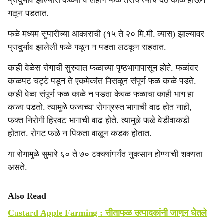
प्रादुर्भाव झाल्यास कळ्या व लहान फळे तसेच त्यांचे देठ काळे होऊन
गळून पडतात.
फळे मध्यम सुपारीच्या आकाराची (१५ ते २० मि.मी. व्यास) झाल्यावर
प्रादुर्भाव झालेली फळे गळून न पडता लटकून राहतात.
काही वेळेस रोगाची सुरुवात फळाच्या पृष्ठभागापासून होते. फळांवर
काळपट चट्टे पडून ते एकमेकांत मिसळून संपूर्ण फळ काळे पडते.
काही वेळा संपूर्ण फळ काळे न पडता केवळ फळाचा काही भाग हा
काळा पडतो. त्यामुळे फळाच्या रोगग्रस्त भागाची वाढ होत नाही,
फक्त निरोगी हिरवट भागाची वाढ होते. त्यामुळे फळे वेडीवाकडी
होतात. रोगट फळे न पिकता वाळून कडक होतात.
या रोगामुळे सुमारे ६० ते ७० टक्क्यांपर्यंत नुकसान होण्याची शक्यता
असते.
Also Read
Custard Apple Farming : सीताफळ उत्पादकांनी जाणून घेतले