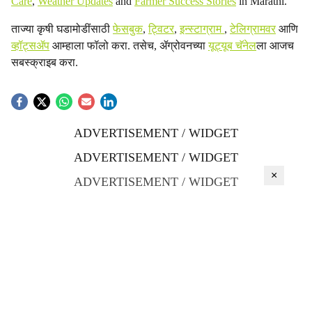
Care
,
Weather Updates
and
Farmer Success Stories
in Marathi.
ताज्या कृषी घडामोडींसाठी
फेसबुक
,
ट्विटर
,
इन्स्टाग्राम
,
टेलिग्रामवर
आणि
व्हॉट्सॲप
आम्हाला फॉलो करा. तसेच, ॲग्रोवनच्या
यूट्यूब चॅनेल
ला आजच
सबस्क्राइब करा.
ADVERTISEMENT / WIDGET
ADVERTISEMENT / WIDGET
×
ADVERTISEMENT / WIDGET