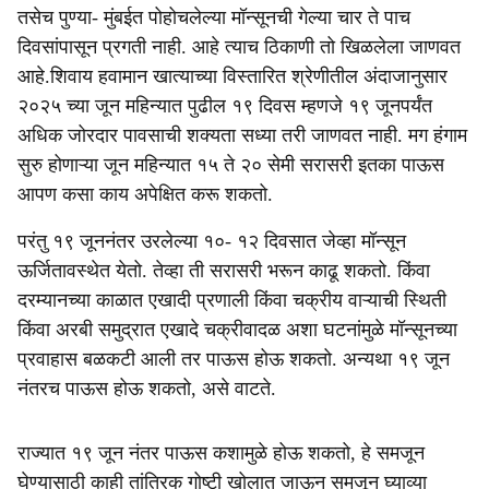
तसेच पुण्या- मुंबईत पोहोचलेल्या मॉन्सूनची गेल्या चार ते पाच
दिवसांपासून प्रगती नाही. आहे त्याच ठिकाणी तो खिळलेला जाणवत
आहे.शिवाय हवामान खात्याच्या विस्तारित श्रेणीतील अंदाजानुसार
२०२५ च्या जून महिन्यात पुढील १९ दिवस म्हणजे १९ जूनपर्यंत
अधिक जोरदार पावसाची शक्यता सध्या तरी जाणवत नाही. मग हंगाम
सुरु होणाऱ्या जून महिन्यात १५ ते २० सेमी सरासरी इतका पाऊस
आपण कसा काय अपेक्षित करू शकतो.
परंतु १९ जूननंतर उरलेल्या १०- १२ दिवसात जेव्हा मॉन्सून
ऊर्जितावस्थेत येतो. तेव्हा ती सरासरी भरून काढू शकतो. किंवा
दरम्यानच्या काळात एखादी प्रणाली किंवा चक्रीय वाऱ्याची स्थिती
किंवा अरबी समुद्रात एखादे चक्रीवादळ अशा घटनांमुळे मॉन्सूनच्या
प्रवाहास बळकटी आली तर पाऊस होऊ शकतो. अन्यथा १९ जून
नंतरच पाऊस होऊ शकतो, असे वाटते.
राज्यात १९ जून नंतर पाऊस कशामुळे होऊ शकतो, हे समजून
घेण्यासाठी काही तांत्रिक गोष्टी खोलात जाऊन समजून घ्याव्या