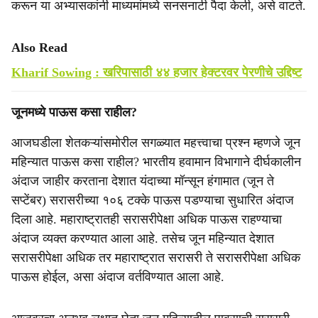
करून या अभ्यासकांनी माध्यमांमध्ये सनसनाटी पैदा केली, असे वाटते.
Also Read
Kharif Sowing : खरिपासाठी ४४ हजार हेक्टरवर पेरणीचे उद्दिष्ट
जूनमध्ये पाऊस कसा राहील?
आजघडीला शेतकऱ्यांसमोरील सगळ्यात महत्त्वाचा प्रश्न म्हणजे जून
महिन्यात पाऊस कसा राहील? भारतीय हवामान विभागाने दीर्घकालीन
अंदाज जाहीर करताना देशात यंदाच्या मॉन्सून हंगामात (जून ते
सप्टेंबर) सरासरीच्या १०६ टक्के पाऊस पडण्याचा सुधारित अंदाज
दिला आहे. महाराष्ट्रातही सरासरीपेक्षा अधिक पाऊस राहण्याचा
अंदाज व्यक्त करण्यात आला आहे. तसेच जून महिन्यात देशात
सरासरीपेक्षा अधिक तर महाराष्ट्रात सरासरी ते सरासरीपेक्षा अधिक
पाऊस होईल, असा अंदाज वर्तविण्यात आला आहे.