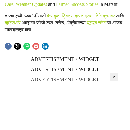
Care
,
Weather Updates
and
Farmer Success Stories
in Marathi.
ताज्या कृषी घडामोडींसाठी
फेसबुक
,
ट्विटर
,
इन्स्टाग्राम
,
टेलिग्रामवर
आणि
व्हॉट्सॲप
आम्हाला फॉलो करा. तसेच, ॲग्रोवनच्या
यूट्यूब चॅनेल
ला आजच
सबस्क्राइब करा.
ADVERTISEMENT / WIDGET
ADVERTISEMENT / WIDGET
×
ADVERTISEMENT / WIDGET