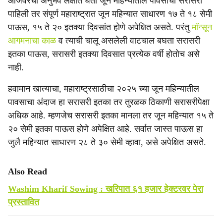
आजवरचा अनुभव लक्षात घेता जून महिन्यातील पावसाची सरासरी
पाहिली तर संपूर्ण महाराष्ट्रात जून महिन्यात साधारण १७ ते १८ सेमी
पाऊस, १५ ते २० इतक्या दिवसांत होणे अपेक्षित असते. परंतु
मॉन्सून
आगमनाचा काळ
व त्याची चालू असलेली वाटचाल बघता सरासरी
इतका पाऊस, सरासरी इतक्या दिवसात प्रत्येक वर्षी होतोच असे
नाही.
हवामान खात्याचा, महाराष्ट्रसाठीचा २०२५ च्या जून महिन्यातील
पावसाचा अंदाज हा सरासरी इतका तर तुरळक ठिकाणी सरासरीपेक्षा
अधिक आहे. म्हणजेच सरासरी इतका मानला तर जून महिन्यात १५ ते
२० सेमी इतका पाऊस होणे अपेक्षित आहे. सर्वात जास्त पाऊस हा
जुलै महिन्यात साधारण २८ ते ३० सेमी व्हावा, असे अपेक्षित असते.
Also Read
Washim Kharif Sowing : खरिपात ६१ हजार हेक्टरवर पेरा
प्रस्तावित