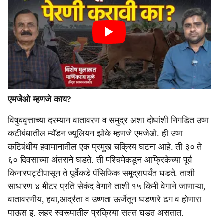
एमजेओ म्हणजे काय?
विषुववृत्ताच्या दरम्यान वातावरण व समुद्र अशा दोघांशी निगडित उष्ण
कटीबंधातील म्यॅडन ज्यूलियन झोके म्हणजे एमजेओ. ही उष्ण
कटिबंधीय हवामानातील एक प्रमुख चक्रिय घटना आहे. ती ३० ते
६० दिवसाच्या अंतराने घडते. ती पश्चिमेकडून आफ्रिकेच्या पूर्व
किनारपट्टीपासून ते पूर्वेकडे पॅसिफिक समुद्रापर्यंत घडते. ताशी
साधारण ४ मीटर प्रति सेकंद वेगाने ताशी १५ किमी वेगाने जाणाऱ्या,
वातावरणीय, हवा,आर्द्रता व उष्णता ऊर्जेतून घडणारे ढग व होणारा
पाऊस इ. लहर स्वरूपातील प्रक्रिया सतत घडत असतात.