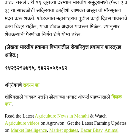
वाटत नसले तरी १९ जूनच्या दरम्यान भारतीय समुद्रामध्ये (फेज २ व
३) या साखळीची सक्रियता काहीशी जाणवत असून ती मॉन्सूनला
मदत करू शकते. थोडक्यात महाराष्ट्रात पुढील काही दिवस पावसाचे
काय चित्र राहील, याचा ढोबळ अंदाज यावरून मिळेल. त्यानुसार
शेतकऱ्यांनी पेरणीचा निर्णय घेणे योग्य ठरेल.
(लेखक भारतीय हवामान विभागातील सेवानिवृत्त हवामान शास्त्रज्ञ
आहेत.)
९४२३२१७४९५, ९४२२०५९०६२
ॲग्रोवनचे
सदस्य व्हा
शॉपिंगसाठी 'सकाळ प्राईम डील्स'च्या भन्नाट ऑफर्स पाहण्यासाठी
क्लिक
करा
.
Read the Latest
Agriculture News in Marathi
& Watch
Agriculture videos
on Agrowon. Get the Latest Farming Updates
on
Market Intelligence
,
Market updates
,
Bazar Bhav
,
Animal