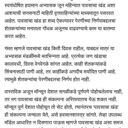
स्वयंघोषित हवामान अभ्यासक जून महिन्यात पावसाचा खंड अशा
आशयाची सनसनाटी माहिती वृत्तवाहिन्यांच्या माध्यमातून पसरवत
आहेत. पावसाचा खंड हा शब्द ऐकल्यावर पेरणीच्या निर्णयाबद्दलचा
शेतकऱ्यांच्या मनातला गोंधळ अजूनच वाढवण्याचे काम या बातम्या
करत आहेत.
गंमत म्हणजे पावसाचा खंड किती दिवस राहील, याबद्दल मात्र या
अभ्यासक मंडळींमध्ये मतभिन्नता आहे. प्रत्येक जण खंडाचा
कालावधी, दिवस वेगवेगळे सांगत आहेत. काही शेतकऱ्यांकडे
सिंचनासाठी पाणी आहे, तर काहींकडे अगदीच मर्यादित पाणी आहे.
त्यामुळे शेतकऱ्यांचा पेरणीबद्दलचा निर्णय होत नाही.
वास्तविक अजून मॉन्सून देशात सगळीकडे पूर्णपणे पोहोचलेलाच नाही,
तर मग पावसाचा खंड ही संकल्पना अस्तित्वातच येऊ शकत नाही.
मॉन्सून पूर्ण देशात पोहोचून तो सेट होतो, त्यानंतरच 'पावसाचा खंड'
ही संकल्पना जन्माला येते, असे हवामानशास्त्र सांगते. तेव्हा उपलब्ध
मॉडेल आधारित न दिसणारा पाऊस म्हणजे पावसाचा खंड असा समज