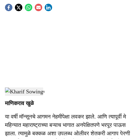
S
o
c
i
a
l
s
Kharif Sowing
-
Agrowon
h
माणिकराव खुळे
a
या वर्षी मॉन्सूनचे आगमन नेहमीपेक्षा लवकर झाले. आणि त्यापूर्वी मे
r
महिन्यात महाराष्ट्राच्या बऱ्याच भागात अनपेक्षितपणे भरपूर पाऊस
e
झाला. त्यामुळे बक्कळ अशा उपलब्ध ओलीवर शेतकरी आगाप पेरणी