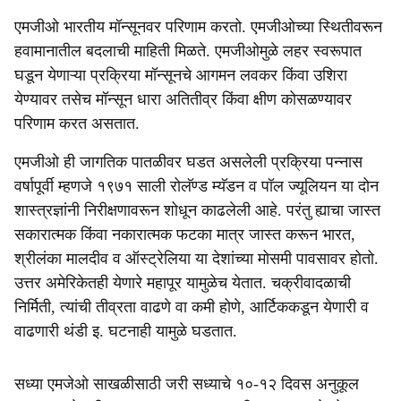
एमजीओ भारतीय मॉन्सूनवर परिणाम करतो. एमजीओच्या स्थितीवरून
हवामानातील बदलाची माहिती मिळते. एमजीओमुळे लहर स्वरूपात
घडून येणाऱ्या प्रक्रिया मॉन्सूनचे आगमन लवकर किंवा उशिरा
येण्यावर तसेच मॉन्सून धारा अतितीव्र किंवा क्षीण कोसळण्यावर
परिणाम करत असतात.
एमजीओ ही जागतिक पातळीवर घडत असलेली प्रक्रिया पन्नास
वर्षापूर्वी म्हणजे १९७१ साली रोलॅण्ड म्यॅडन व पॉल ज्यूलियन या दोन
शास्त्रज्ञांनी निरीक्षणावरून शोधून काढलेली आहे. परंतु ह्याचा जास्त
सकारात्मक किंवा नकारात्मक फटका मात्र जास्त करून भारत,
श्रीलंका मालदीव व ऑस्ट्रेलिया या देशांच्या मोसमी पावसावर होतो.
उत्तर अमेरिकेतही येणारे महापूर यामुळेच येतात. चक्रीवादळाची
निर्मिती, त्यांची तीव्रता वाढणे वा कमी होणे, आर्टिककडून येणारी व
वाढणारी थंडी इ. घटनाही यामुळे घडतात.
सध्या एमजेओ साखळीसाठी जरी सध्याचे १०-१२ दिवस अनुकूल