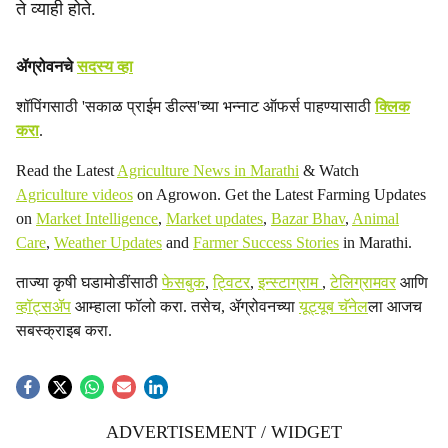
ते व्याही होते.
ॲग्रोवनचे
सदस्य व्हा
शॉपिंगसाठी 'सकाळ प्राईम डील्स'च्या भन्नाट ऑफर्स पाहण्यासाठी
क्लिक
करा
.
Read the Latest
Agriculture News in Marathi
& Watch
Agriculture videos
on Agrowon. Get the Latest Farming Updates
on
Market Intelligence
,
Market updates
,
Bazar Bhav
,
Animal
Care
,
Weather Updates
and
Farmer Success Stories
in Marathi.
ताज्या कृषी घडामोडींसाठी
फेसबुक
,
ट्विटर
,
इन्स्टाग्राम
,
टेलिग्रामवर
आणि
व्हॉट्सॲप
आम्हाला फॉलो करा. तसेच, ॲग्रोवनच्या
यूट्यूब चॅनेल
ला आजच
सबस्क्राइब करा.
ADVERTISEMENT / WIDGET