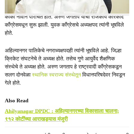
अरुण जगताप हे अहिल्यानगरच्या राजकारण आणि समाजकारणात
काका नावाने परिचित होते. अरुण जगताप यांची राजकीय कारकीर्द
काँग्रेसमधून सुरू झाली. युवक काँग्रेसचे अध्यक्षपद त्यांनी भूषविले
होते.
अहिल्यानगर पालिकेचे नगराध्यक्षपदही त्यांनी भूषविले आहे. जिल्हा
क्रिकेट संघटनेचे ते अध्यक्ष होते. तसेच गुणे आयुर्वेद शैक्षणिक
संस्थेचे ते अध्यक्ष होते. अरुण जगताप हे राष्ट्रवादी काँग्रेसकडून
सलग दोनवेळा
स्थानिक स्वराज्य संस्थेतून
विधानपरिषदेवर निवडून
गेले होते.
Also Read
Ahilyanagar DPDC : अहिल्यानगरच्या विकासाला चालना;
९१२ कोटींच्या आराखड्यास मंजुरी