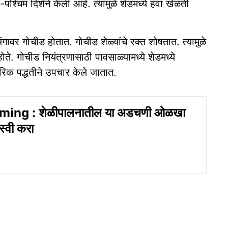
व-पश्चिम दिशेने केली आहे. त्यामुळे शेडमध्ये हवा खेळती
गावर गोचीड होतात. गोचीड शेळ्यांचे रक्त शोषतात. त्यामुळे
ते. गोचीड नियंत्रणासाठी पावसाळ्यामध्ये शेडमध्ये
िक पद्धतीने उपचार केले जातात.
ing : शेळीपालनातील या अडचणी ओळखा
स्वी करा