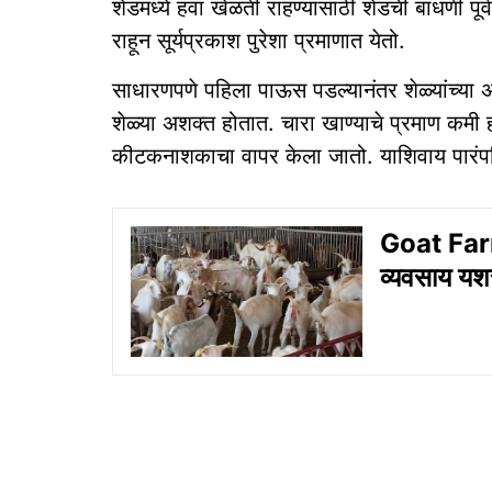
शेडमध्ये हवा खेळती राहण्यासाठी शेडची बांधणी पूर्
राहून सूर्यप्रकाश पुरेशा प्रमाणात येतो.
साधारणपणे पहिला पाऊस पडल्यानंतर शेळ्यांच्या अं
शेळ्या अशक्त होतात. चारा खाण्याचे प्रमाण कमी हो
कीटकनाशकाचा वापर केला जातो. याशिवाय पारंपर
Goat Farm
व्यवसाय यश