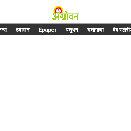
िजन्स
हवामान
Epaper
पशुधन
यशोगाथा
वेब स्टोर