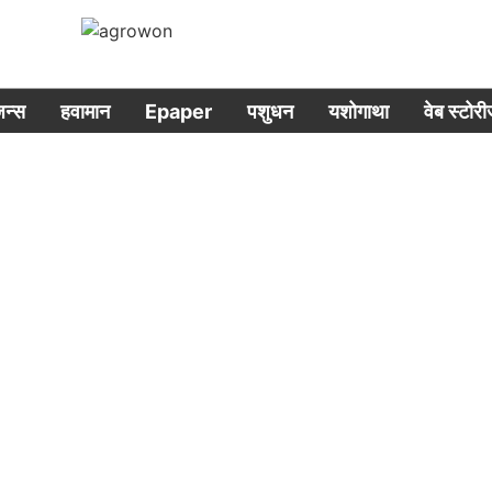
िजन्स
हवामान
Epaper
पशुधन
यशोगाथा
वेब स्टोर