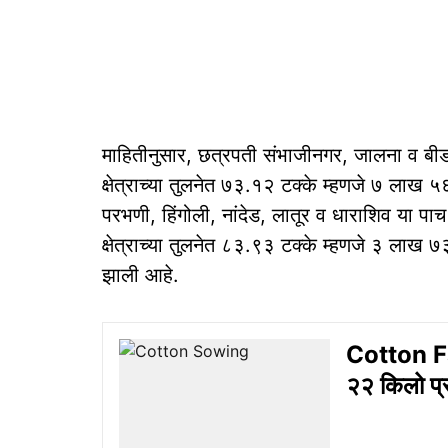
माहितीनुसार, छत्रपती संभाजीनगर, जालना व बी
क्षेत्राच्या तुलनेत ७३.१२ टक्के म्हणजे ७ ला
परभणी, हिंगोली, नांदेड, लातूर व धाराशिव या प
क्षेत्राच्या तुलनेत ८३.९३ टक्के म्हणजे ३ लाख
झाली आहे.
Cotton Far
२२ किलो प्