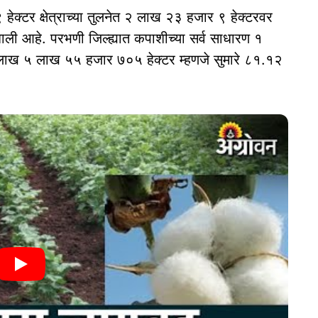
क्टर क्षेत्राच्या तुलनेत २ लाख २३ हजार ९ हेक्‍टरवर
ाली आहे. परभणी जिल्ह्यात कपाशीच्या सर्व साधारण १
१ लाख ५ लाख ५५ हजार ७०५ हेक्टर म्हणजे सुमारे ८१.१२