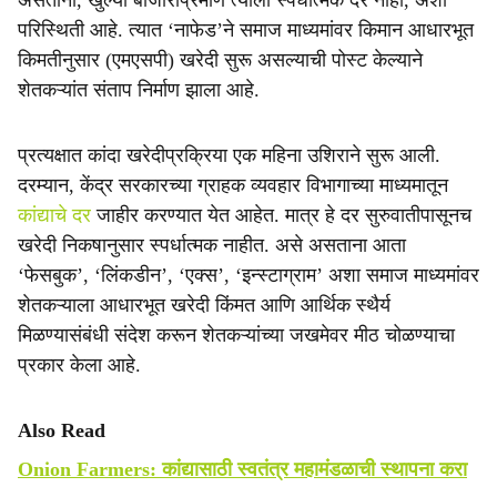
असताना, खुल्या बाजाराप्रमाणे त्याला स्पर्धात्मक दर नाही, अशी
परिस्थिती आहे. त्यात ‘नाफेड’ने समाज माध्यमांवर किमान आधारभूत
किमतीनुसार (एमएसपी) खरेदी सुरू असल्याची पोस्ट केल्याने
शेतकऱ्यांत संताप निर्माण झाला आहे.
प्रत्यक्षात कांदा खरेदीप्रक्रिया एक महिना उशिराने सुरू आली.
दरम्यान, केंद्र सरकारच्या ग्राहक व्यवहार विभागाच्या माध्यमातून
कांद्याचे दर
जाहीर करण्यात येत आहेत. मात्र हे दर सुरुवातीपासूनच
खरेदी निकषानुसार स्पर्धात्मक नाहीत. असे असताना आता
‘फेसबुक’, ‘लिंकडीन’, ‘एक्स’, ‘इन्स्टाग्राम’ अशा समाज माध्यमांवर
शेतकऱ्याला आधारभूत खरेदी किंमत आणि आर्थिक स्थैर्य
मिळण्यासंबंधी संदेश करून शेतकऱ्यांच्या जखमेवर मीठ चोळण्याचा
प्रकार केला आहे.
Also Read
Onion Farmers: कांद्यासाठी स्वतंत्र महामंडळाची स्थापना करा