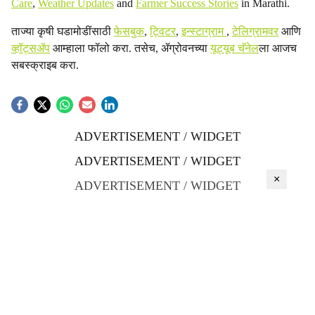
Care
,
Weather Updates
and
Farmer Success Stories
in Marathi.
ताज्या कृषी घडामोडींसाठी
फेसबुक
,
ट्विटर
,
इन्स्टाग्राम
,
टेलिग्रामवर
आणि
व्हॉट्सॲप
आम्हाला फॉलो करा. तसेच, ॲग्रोवनच्या
यूट्यूब चॅनेल
ला आजच
सबस्क्राइब करा.
ADVERTISEMENT / WIDGET
ADVERTISEMENT / WIDGET
×
ADVERTISEMENT / WIDGET