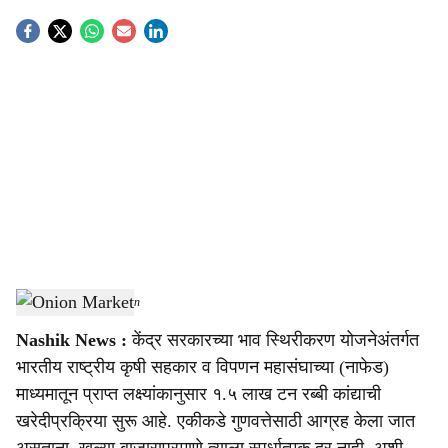
S
o
c
i
a
l
s
Onion Market
-
Agrowon
h
Nashik News :
केंद्र सरकारच्या भाव स्थिरीकरण योजनेअंतर्गत
a
भारतीय राष्ट्रीय कृषी सहकार व विपणन महासंघाच्या (नाफेड)
r
माध्यमातून प्राप्त लक्ष्यांकानुसार १.५ लाख टन रब्बी कांद्याची
खरेदीप्रक्रिया सुरू आहे. एकीकडे गुणवत्तेसाठी आग्रह केला जात
e