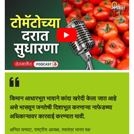
किमान आधारभूत भावाने कांदा खरेदी केला जात आहे
असे भासवून जनतेची दिशाभूल करणाऱ्या नाफेडच्या
अधिकाऱ्यावर कारवाई करण्यात यावी.
अनिल घनवट, राष्ट्रीय अध्यक्ष, स्वतंत्र भारत पक्ष