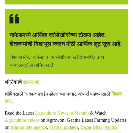
नाफेडमध्ये आर्थिक दरोडेखोरांच्या टोळ्या आहेत.
शेतकऱ्यांची दिशाभूल करून मोठी आर्थिक लूट सुरू आहे.
विश्वास मोरे, ‘नाफेड’ व ’एनसीसीएफ’ खरेदी संबंधित उच्च
न्यायालयातील याचिकाकर्ते
ॲग्रोवनचे
सदस्य व्हा
शॉपिंगसाठी 'सकाळ प्राईम डील्स'च्या भन्नाट ऑफर्स पाहण्यासाठी
क्लिक
करा
.
Read the Latest
Agriculture News in Marathi
& Watch
Agriculture videos
on Agrowon. Get the Latest Farming Updates
on
Market Intelligence
,
Market updates
,
Bazar Bhav
,
Animal