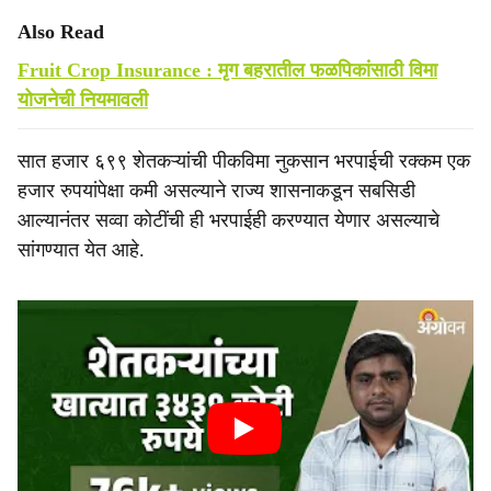
Also Read
Fruit Crop Insurance : मृग बहरातील फळपिकांसाठी विमा
योजनेची नियमावली
सात हजार ६९९ शेतकऱ्यांची पीकविमा नुकसान भरपाईची रक्कम एक
हजार रुपयांपेक्षा कमी असल्याने राज्य शासनाकडून सबसिडी
आल्यानंतर सव्वा कोटींची ही भरपाईही करण्यात येणार असल्याचे
सांगण्यात येत आहे.