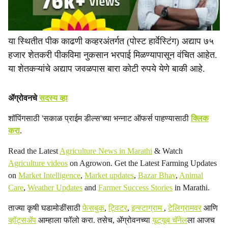
या स्थितीत पीक काढणी कव्हरअंतर्गत (पोस्ट हार्वेस्टिंग) अद्याप ७५
हजार शेतकरी पीकविमा नुकसान भरपाई मिळण्यापासून वंचित आहेत.
या शेतकऱ्यांचे अद्याप जवळपास बारा कोटी रुपये येणे बाकी आहे.
ॲग्रोवनचे
सदस्य व्हा
शॉपिंगसाठी 'सकाळ प्राईम डील्स'च्या भन्नाट ऑफर्स पाहण्यासाठी
क्लिक
करा
.
Read the Latest
Agriculture News in Marathi
& Watch
Agriculture videos
on Agrowon. Get the Latest Farming Updates
on
Market Intelligence
,
Market updates
,
Bazar Bhav
,
Animal
Care
,
Weather Updates
and
Farmer Success Stories
in Marathi.
ताज्या कृषी घडामोडींसाठी
फेसबुक
,
ट्विटर
,
इन्स्टाग्राम
,
टेलिग्रामवर
आणि
व्हॉट्सॲप
आम्हाला फॉलो करा. तसेच, ॲग्रोवनच्या
यूट्यूब चॅनेल
ला आजच