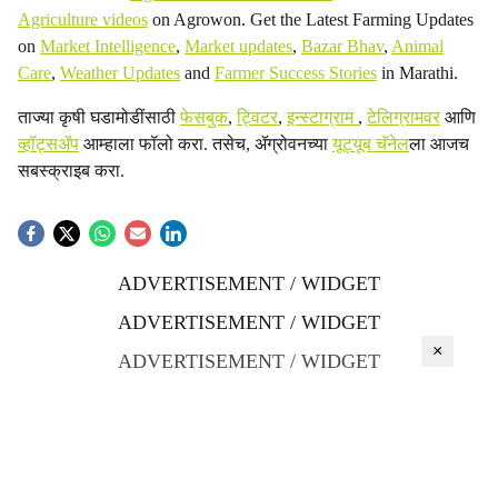
Agriculture videos
on Agrowon. Get the Latest Farming Updates
on
Market Intelligence
,
Market updates
,
Bazar Bhav
,
Animal
Care
,
Weather Updates
and
Farmer Success Stories
in Marathi.
ताज्या कृषी घडामोडींसाठी
फेसबुक
,
ट्विटर
,
इन्स्टाग्राम
,
टेलिग्रामवर
आणि
व्हॉट्सॲप
आम्हाला फॉलो करा. तसेच, ॲग्रोवनच्या
यूट्यूब चॅनेल
ला आजच
सबस्क्राइब करा.
ADVERTISEMENT / WIDGET
ADVERTISEMENT / WIDGET
×
ADVERTISEMENT / WIDGET