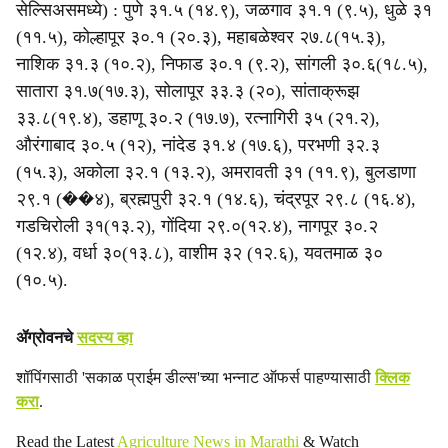
सेल्सिअसमध्ये) : पुणे ३१.५ (१४.९), जळगाव ३१.१ (९.५), धुळे ३१
(११.५), कोल्हापूर ३०.१ (२०.३), महाबळेश्वर २७.८(१५.३),
नाशिक ३१.३ (१०.२), निफाड ३०.१ (९.२), सांगली ३०.६(१८.५),
सातारा ३१.७(१७.३), सोलापूर ३३.३ (२०), सांताक्रूझ
३३.८(१९.४), डहाणू ३०.२ (१७.७), रत्नागिरी ३५ (२१.२),
औरंगाबाद ३०.५ (१२), नांदेड ३१.४ (१७.६), परभणी ३२.३
(१५.३), अकोला ३२.१ (१३.२), अमरावती ३१ (११.९), बुलडाणा
२९.१ (��४), ब्रह्मपुरी ३२.१ (१४.६), चंद्रपूर २९.८ (१६.४),
गडचिरोली ३१(१३.२), गोंदिया २९.०(१२.४), नागपूर ३०.२
(१२.४), वर्धा ३०(१३.८), वाशीम ३२ (१२.६), यवतमाळ ३०
(१०.५).
ॲग्रोवनचे
सदस्य व्हा
शॉपिंगसाठी 'सकाळ प्राईम डील्स'च्या भन्नाट ऑफर्स पाहण्यासाठी
क्लिक
करा
.
Read the Latest
Agriculture News in Marathi
& Watch