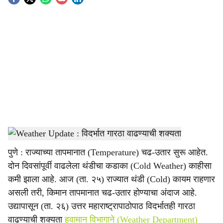
S
o
c
i
a
l
s
Weather Update
-
Agrowon
h
पुणे : राज्याच्या तापमानात (Temperature) चढ-उतार सुरू आहेत.
a
दोन दिवसांपूर्वी वाढलेला थंडीचा कडाका (Cold Weather) काहीसा
r
कमी झाला आहे. आज (ता. २५) राज्यात थंडी (Cold) कायम राहणार
असली तरी, किमान तापमानात चढ-उतार होण्याचा अंदाज आहे.
e
उद्यापासून (ता. २६) उत्तर महाराष्ट्रापाठोपाठ विदर्भातही गारठा
वाढण्याची शक्यता
हवामान विभागाने (Weather Department)