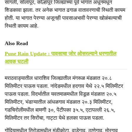
सांगली, सोलापूर, कोल्हापूर जिल्ह्यांच्या पूर्व भागात अधूनमधून
शिडकावा झाला. तर अनेक भागात ढगाळ वातावरणाची स्थिती कायम
होती. या भागात पेरण्या अजूनही पावसाअभावी पेरण्या खोळंबल्याची
स्थिती कायम आहे.
Also Read
Pune Rain Update : पावसाचा जोर ओसरल्याने धरणातील
आवक घटली
मराठवाड्यातील धाराशिव जिल्ह्यातील मंगरूळ मंडळात २०.८
मिलिमीटर पाऊस पडला. नांदेडमधील हदगाव येथे २२.५ मिलिमीटर
पाऊस पडला. विदर्भातील यवतमाळमधील विडूळ मंडळात २०.५
मिलिमीटर, भंडाऱ्यातील आंधळगाव मंडळात २०.३ मिलिमीटर,
गडचिरोलीमधील बामणी ३०, पेंटीपका ३५.५, एटापल्ली २६.५,
मिलिमीटर तर सिरोंचा, गाट्टा येथे हलका पाऊस पडला.
गोंदियामधील तिरोडामधील मुंडीकोटा, वाडेगाव, ठाणेगाव, मोरगाव