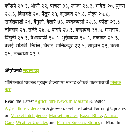
कोंडये २५.३, ओणी २२, पाचल ३६, लांजा २८.३, भांबेड २०, पुनस
२८.३, विलवडे २०, पेंडूर २१, श्रावण २५.८, पोइप २५.८,
सावंतवाडी २१, वेंगुर्ला, वेतोरे ४३, कणकवली २७.३, फोंडा २३.८,
नांदगाव २१, तळेरे २४.५, वागदे २७.३, कडावल ३१.५, माणगाव,
पिंगुळी २१.३, वैभववाडी ३०.८, भुईबावडा ३०.८, तळकट २५.३,
वसई, मांडवी, निर्मल, विरार, मानिकपूर २२.५, साइवन २३, कसा
२५, तळवाडा २३.८.
ॲग्रोवनचे
सदस्य व्हा
शॉपिंगसाठी 'सकाळ प्राईम डील्स'च्या भन्नाट ऑफर्स पाहण्यासाठी
क्लिक
करा
.
Read the Latest
Agriculture News in Marathi
& Watch
Agriculture videos
on Agrowon. Get the Latest Farming Updates
on
Market Intelligence
,
Market updates
,
Bazar Bhav
,
Animal
Care
,
Weather Updates
and
Farmer Success Stories
in Marathi.