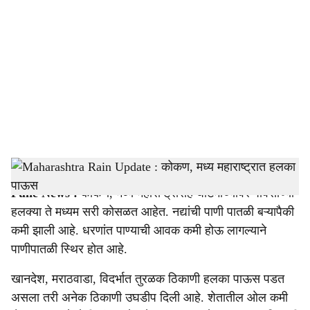
o
c
i
a
l
s
Maharashtra Rain
-
Agrowon
h
Pune News :
कोकण, मध्य महाराष्ट्रासह घाटमाथ्यावर पावसाच्या
a
हलक्या ते मध्यम सरी कोसळत आहेत. नद्यांची पाणी पातळी बऱ्यापैकी
r
कमी झाली आहे. धरणांत पाण्याची आवक कमी होऊ लागल्याने
पाणीपातळी स्थिर होत आहे.
e
खानदेश, मराठवाडा, विदर्भात तुरळक ठिकाणी हलका पाऊस पडत
असला तरी अनेक ठिकाणी उघडीप दिली आहे. शेतातील ओल कमी