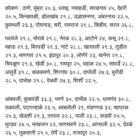
कोकण : ठाणे, मुंब्रा २०.३, धसइ, नयाहडी, सरळगाव २५, देहरी
२०.५, किनहवळी, डोलखांब २१.८, उल्हासनगर, अंबरनाथ २२.५,
कुमभर्ली २३.३, पोयनाड, चरी, रामराज २९.८, किहीम, सरल २६.८,
पवयंजे २१.८, मोराबे २१.८, नेरळ २८.३, आटोने २४, कसू २९.८,
महाड २१.३, बिरवडी २९.३, नाटे २८.८, खारवली २९.३, तुडील
२१.३, माणगाव २१.५, इंदापूर २०.३, लोणेरे २३, चानेरा २१.८,
चिपळूण २१.३, खेर्डी ३०.८, रामपूर २५, वहाळ २४.५, सावर्डे २८.८,
असुर्डे ३१.८, कळकवणे, शिरगांव ३०.८, दापोली २७.३, बुरोंडी
२८.५, दाभोळ २१.८, वेळवी २७.३, शिर्शी २२.५,
आंबवली, कुळवंडी ३३.३, भरणे ३०, दाभीळ २२.५, धामणंद ३०.८,
तळवली, पाटपन्हाळे २३.५, आबलोली २९, मंडणगड ३२, म्हाप्रळ
२५.३, खेडशी २१.३, तरवल २२.८, पाली २३.८, कडवी २५.५,
मुरडव २४.५, माखजन २२, फणसवणे २३.८, आंगवली ३२.५, देवळे
२६.५, तुळसानी २१.५, तेर्ये २३.८, राजापूर २०.३,