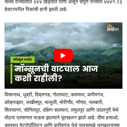
सध्या राज्यातील ४४४ खेड्यांत पाणी असून संपूर्ण राज्यात ४७४१.२३
हेक्टरवरील पिकांची हानी झाली आहे.
विश्‍वनाथ, धुब्री, दिब्रुगड, गोलाघाट, कामरूप, करीमगंज,
कोक्राझार, लखीमपूर, माजुली, मोरीगॉंव, नॉगाव, नलबारी,
शिवसागर, सोनितपूर, दक्षिण सलमारा, तमुलपूर आणि उदलगुरी येथे
मोठ्या प्रमाणात पाऊस झाल्याने भूस्खलन झाले आहे. दीमा हसाओ,
कामरूप मेट्रोपॉलिटन आणि करीमगंज येथे पावसामुळे भूस्खलनाच्या