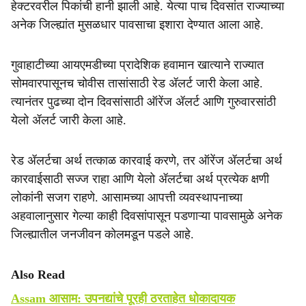
हेक्टरवरील पिकांची हानी झाली आहे. येत्या पाच दिवसांत राज्याच्या
अनेक जिल्ह्यांत मुसळधार पावसाचा इशारा देण्यात आला आहे.
गुवाहाटीच्या आयएमडीच्या प्रादेशिक हवामान खात्याने राज्यात
सोमवारपासूनच चोवीस तासांसाठी रेड ॲलर्ट जारी केला आहे.
त्यानंतर पुढच्या दोन दिवसांसाठी ऑरेंज ॲलर्ट आणि गुरुवारसांठी
येलो ॲलर्ट जारी केला आहे.
रेड ॲलर्टचा अर्थ तत्काळ कारवाई करणे, तर ऑरेंज ॲलर्टचा अर्थ
कारवाईसाठी सज्ज राहा आणि येलो ॲलर्टचा अर्थ प्रत्येक क्षणी
लोकांनी सजग राहणे. आसामच्या आपत्ती व्यवस्थापनाच्या
अहवालानुसार गेल्या काही दिवसांपासून पडणाऱ्या पावसामुळे अनेक
जिल्ह्यातील जनजीवन कोलमडून पडले आहे.
Also Read
Assam आसाम: उपनद्यांचे पूरही ठरताहेत धोकादायक