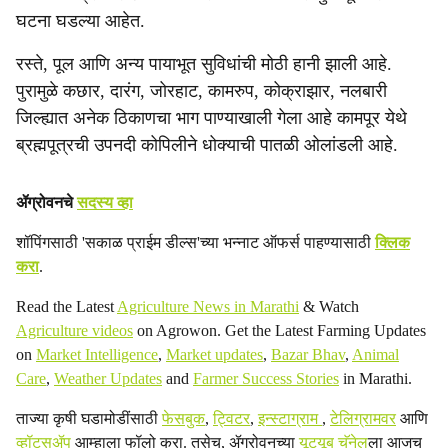
घटना घडल्या आहेत.
रस्ते, पूल आणि अन्य पायाभूत सुविधांची मोठी हानी झाली आहे.
पुरामुळे कछार, दारंग, जोरहाट, कामरुप, कोक्राझार, नलबारी
जिल्ह्यात अनेक ठिकाणचा भाग पाण्याखाली गेला आहे कामपूर येथे
ब्रह्मपूत्रची उपनदी कोपिलीने धोक्याची पातळी ओलांडली आहे.
ॲग्रोवनचे
सदस्य व्हा
शॉपिंगसाठी 'सकाळ प्राईम डील्स'च्या भन्नाट ऑफर्स पाहण्यासाठी
क्लिक
करा
.
Read the Latest
Agriculture News in Marathi
& Watch
Agriculture videos
on Agrowon. Get the Latest Farming Updates
on
Market Intelligence
,
Market updates
,
Bazar Bhav
,
Animal
Care
,
Weather Updates
and
Farmer Success Stories
in Marathi.
ताज्या कृषी घडामोडींसाठी
फेसबुक
,
ट्विटर
,
इन्स्टाग्राम
,
टेलिग्रामवर
आणि
व्हॉट्सॲप
आम्हाला फॉलो करा. तसेच, ॲग्रोवनच्या
यूट्यूब चॅनेल
ला आजच