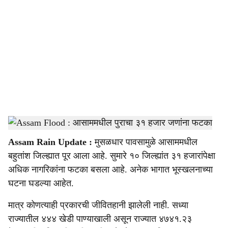
o
c
i
a
l
s
Assam Flood
-
Agrowon
h
Assam Rain Update :
मुसळधार पावसामुळे आसाममधील
a
बहुतांश जिल्ह्यात पूर आला आहे. सुमारे १० जिल्ह्यांत ३१ हजारांपेक्षा
r
अधिक नागरिकांना फटका बसला आहे. अनेक भागात भूस्खलनाच्या
घटना घडल्या आहेत.
e
मात्र कोणत्याही प्रकारची जीवितहानी झालेली नाही. सध्या
राज्यातील ४४४ खेडी पाण्याखाली असून राज्यात ४७४१.२३