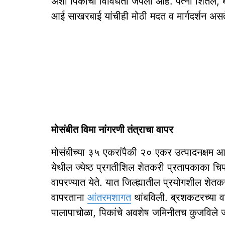
अशी पिकांची विविधता जपली आहे. पत्नी शितल, बंध
आई साखरबाई यांचीही मोठी मदत व मार्गदर्शन असत
मोसंबीत विमा नांगरणी तंत्राचा वापर
मोसंबीच्या ३५ एकरांंपैकी २० एकर उत्पादनक्षम आहे. 
येथील ज्येष्ठ प्रगतीशिल शेतकरी प्रतापकाका चिपळू
वापरण्यात येते. यात जिल्ह्यातील प्रयोगशील शेतकरी
वापरताना
आंतरमशागत
थांबविली. ब्रशकटरच्या वा
पालापाचोळा, पिकांचे अवशेष जमिनीतच कुजविले