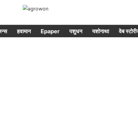
िजन्स
हवामान
Epaper
पशुधन
यशोगाथा
वेब स्टोर