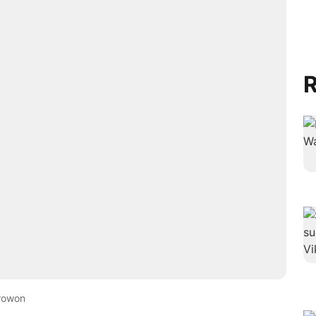
R
rowon