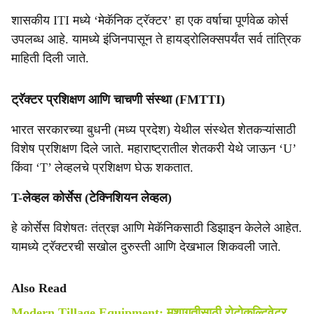
शासकीय ITI मध्ये ‘मेकॅनिक ट्रॅक्टर’ हा एक वर्षाचा पूर्णवेळ कोर्स
उपलब्ध आहे. यामध्ये इंजिनपासून ते हायड्रोलिक्सपर्यंत सर्व तांत्रिक
माहिती दिली जाते.
ट्रॅक्टर प्रशिक्षण आणि चाचणी संस्था (FMTTI)
भारत सरकारच्या बुधनी (मध्य प्रदेश) येथील संस्थेत शेतकऱ्यांसाठी
विशेष प्रशिक्षण दिले जाते. महाराष्ट्रातील शेतकरी येथे जाऊन ‘U’
किंवा ‘T’ लेव्हलचे प्रशिक्षण घेऊ शकतात.
T-लेव्हल कोर्सेस (टेक्निशियन लेव्हल)
हे कोर्सेस विशेषतः तंत्रज्ञ आणि मेकॅनिकसाठी डिझाइन केलेले आहेत.
यामध्ये ट्रॅक्टरची सखोल दुरुस्ती आणि देखभाल शिकवली जाते.
Also Read
Modern Tillage Equipment: मशागतीसाठी रोटोकल्टिवेटर,