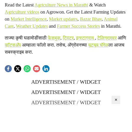
Read the Latest
Agriculture News in Marathi
& Watch
Agriculture videos
on Agrowon. Get the Latest Farming Updates
on
Market Intelligence
,
Market updates
,
Bazar Bhav
,
Animal
Care
,
Weather Updates
and
Farmer Success Stories
in Marathi.
ताज्या कृषी घडामोडींसाठी
फेसबुक
,
ट्विटर
,
इन्स्टाग्राम
,
टेलिग्रामवर
आणि
व्हॉट्सॲप
आम्हाला फॉलो करा. तसेच, ॲग्रोवनच्या
यूट्यूब चॅनेल
ला आजच
सबस्क्राइब करा.
ADVERTISEMENT / WIDGET
ADVERTISEMENT / WIDGET
×
ADVERTISEMENT / WIDGET