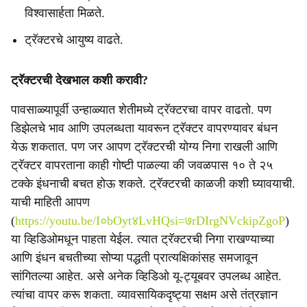
विश्वासार्हता मिळते.
ट्रॅक्टरचे
आयुष्य वाढते.
ट्रॅक्टरची देखभाल कशी करावी?
पावसाळ्यापूर्वी उन्हाळ्यात शेतीमध्ये ट्रॅक्टरचा वापर वाढतो. पण
डिझेलचे भाव आणि उपलब्धता यावरून ट्रॅक्टर वापरण्यावर बंधन
येऊ शकतात. पण जर आपण ट्रॅक्टरची योग्य निगा राखली आणि
ट्रॅक्टर वापरताना काही गोष्टी पाळल्या की जवळपास १० ते २५
टक्के इंधनाची बचत होऊ शकते. ट्रॅक्टरची काळजी कशी घ्यावयाची.
याची माहिती आपण
(
https://youtu.be/I०bOyt४LvHQsi=७rDIrgNVckipZgoP
)
या व्हिडिओमधून पाहता येईल. त्यात ट्रॅक्टरची निगा राखण्याच्या
आणि इंधन बचतीच्या सोप्या पद्धती प्रात्यक्षिकांसह समजावून
सांगितल्या आहेत. असे अनेक व्हिडिओ यू-ट्यूबवर उपलब्ध आहेत.
त्यांचा वापर करू शकता. व्यावसायिकदृष्ट्या सक्षम असे तंत्रज्ञान