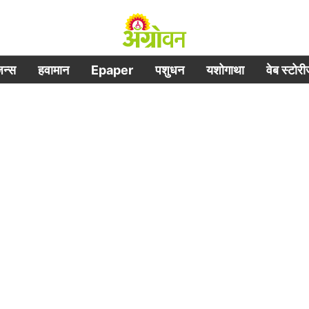
िजन्स
हवामान
Epaper
पशुधन
यशोगाथा
वेब स्टोर