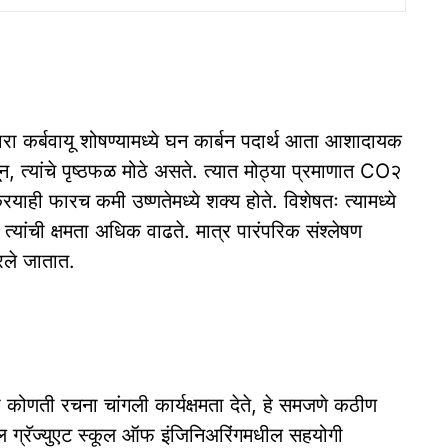
ारा कर्बवायू शोषण्यामध्ये घन कार्बन पदार्थ आता आशादायक
ून, त्यांचे पृष्ठफळ मोठे असते. त्यात मोठ्या प्रमाणात CO२
ियाही फारच कमी उष्णतेमध्ये शक्य होते. विशेषतः त्यामध्ये
 त्यांची क्षमता अधिक वाढते. मात्र पारंपरिक संश्लेषण
रले जातात.
ी कोणती रचना चांगली कार्यक्षमता देते, हे समजणे कठीण
तील ग्रॅज्युएट स्कूल ऑफ इंजिनिअरिंगमधील सहयोगी